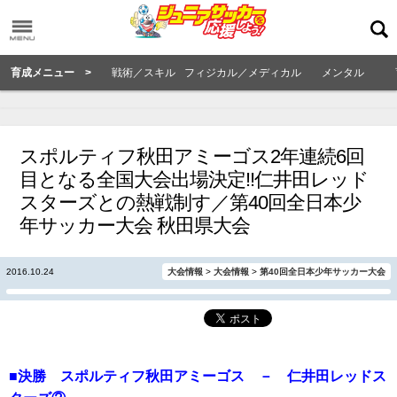
育成メニュー >
戦術／スキル
フィジカル／メディカル
メンタル
スポルティフ秋田アミーゴス2年連続6回
目となる全国大会出場決定!!仁井田レッド
スターズとの熱戦制す／第40回全日本少
年サッカー大会 秋田県大会
2016.10.24
大会情報
>
大会情報
>
第40回全日本少年サッカー大会
■決勝 スポルティフ秋田アミーゴス － 仁井田レッドス