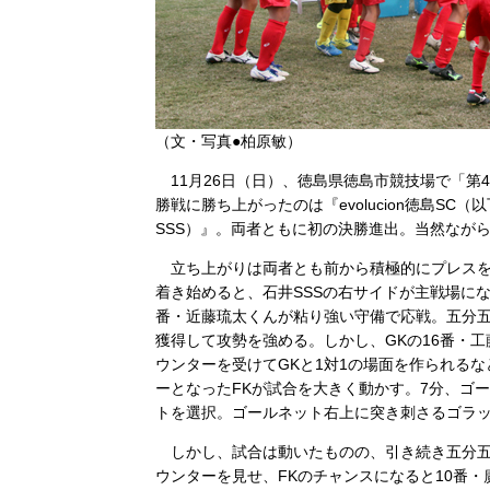
（文・写真●柏原敏）
11月26日（日）、徳島県徳島市競技場で「第
勝戦に勝ち上がったのは『evolucion徳島S
SSS）』。両者ともに初の決勝進出。当然なが
立ち上がりは両者とも前から積極的にプレスを
着き始めると、石井SSSの右サイドが主戦場にな
番・近藤琉太くんが粘り強い守備で応戦。五分五
獲得して攻勢を強める。しかし、GKの16番・
ウンターを受けてGKと1対1の場面を作られるな
ーとなったFKが試合を大きく動かす。7分、ゴ
トを選択。ゴールネット右上に突き刺さるゴラ
しかし、試合は動いたものの、引き続き五分五
ウンターを見せ、FKのチャンスになると10番・