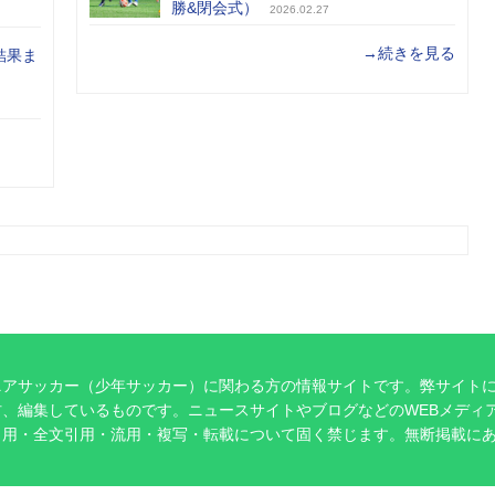
勝&閉会式）
2026.02.27
→続きを見る
結果ま
ニアサッカー（少年サッカー）に関わる方の情報サイトです。弊サイト
、編集しているものです。ニュースサイトやブログなどのWEBメディ
引用・全文引用・流用・複写・転載について固く禁じます。無断掲載に
。