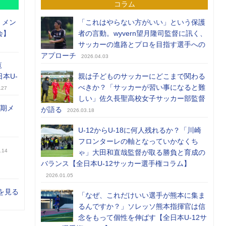
コラム
）メン
「これはやらない方がいい」という保護
会】
者の言動。wyvern望月隆司監督に訊く、
サッカーの進路とプロを目指す選手への
アプローチ
2026.04.03
覧
日本U-
親は子どものサッカーにどこまで関わる
べきか？「サッカーが習い事になると難
.27
しい」佐久長聖高校女子サッカー部監督
前期メ
が語る
2026.03.18
U-12からU-18に何人残れるか？「川崎
フロンターレの軸となっていかなくち
.14
ゃ」大田和直哉監督が取る勝負と育成の
バランス【全日本U-12サッカー選手権コラム】
2026.01.05
を見る
「なぜ、これだけいい選手が熊本に集ま
るんですか？」ソレッソ熊本指揮官は信
念をもって個性を伸ばす【全日本U-12サ