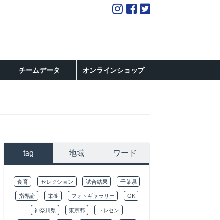
チームデータ
オンラインショップ
tag
地域
ワード
食育
セレクション
試合結果
千葉県
指導論
栄養
フォトギャラリー
GK
神奈川県
東京都
トレセン