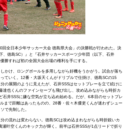
40回全日本少年サッカー大会 徳島県大会」の決勝戦が行われた。決
C（以下、徳島SC）』と『石井サッカースポーツ少年団（以下、石井
ら優勝すれば初の全国大会出場の権利を手にする。
しかけ、ロングボールを多用しながら好機をうかがう。試合が落ち
っていく。12番・大坂天くんがドリブルで仕掛け、徳島SCの15
分の展開のように見えたが、石井SSSはセットプレーを立て続けに
工藤達也くんのファインセーブも飛び出し、攻め込みながらも時折カ
ど石井SSSに嫌な空気が立ち込め始める。だが、6本目のセットプレ
ールまで距離はあったものの、28番・佐々木優吏くんが迷わずシュー
ッソで先制した。
分の流れは変わらない。徳島SCは攻め込まれながらも時折鋭いカ
廣瀬叶空くんのキック力が輝く。前半は石井SSSが1点リードで折り