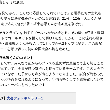
変しそうな展開。
を見てみろ。こんなに応援してくれているぞ」と選手たちの士気を
早々に決定機を作ったのは石井SSS。21分、12番・大坂くんが
走り込んできた8番・坂東志恩くんが追加点を挙げた。
そうとラインを上げてゴールへ向かい続ける。その勢いが7番・藤岡
ートでゴールネットを揺らして再び1点差。しかし、この流れの悪さ
4番・高橋颯太くんを投入して1トップから2トップに変更。この采配
リードを守り切って初の全国大会へ駒を進めた。
坪永遠くんのコメント
ことです。みんなで前からのプレスを止めずに最後まで走り切ること
が出ていて、全員が勝つ気持ちを持っているチームです。この大会で
出ていなかった子からも声が出るようになりました。試合が終わった
もっと得点を取れるようになって、守備も堅くして予選突破したいで
高のスルーパスも出したいです。
ジ】
大会フォトギャラリー1