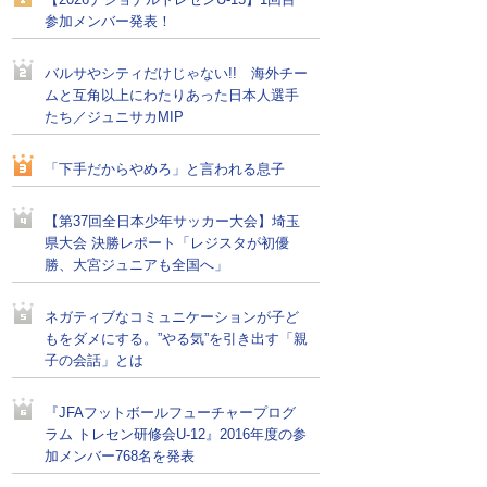
【2026ナショナルトレセンU-15】1回目
参加メンバー発表！
バルサやシティだけじゃない!! 海外チー
ムと互角以上にわたりあった日本人選手
たち／ジュニサカMIP
「下手だからやめろ」と言われる息子
【第37回全日本少年サッカー大会】埼玉
県大会 決勝レポート「レジスタが初優
勝、大宮ジュニアも全国へ」
ネガティブなコミュニケーションが子ど
もをダメにする。”やる気”を引き出す「親
子の会話」とは
『JFAフットボールフューチャープログ
ラム トレセン研修会U-12』2016年度の参
加メンバー768名を発表