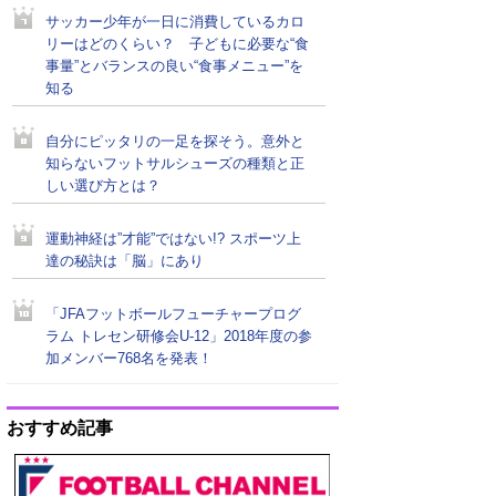
サッカー少年が一日に消費しているカロ
リーはどのくらい？ 子どもに必要な“食
事量”とバランスの良い“食事メニュー”を
知る
自分にピッタリの一足を探そう。意外と
知らないフットサルシューズの種類と正
しい選び方とは？
運動神経は”才能”ではない!? スポーツ上
達の秘訣は「脳」にあり
「JFAフットボールフューチャープログ
ラム トレセン研修会U-12」2018年度の参
加メンバー768名を発表！
おすすめ記事