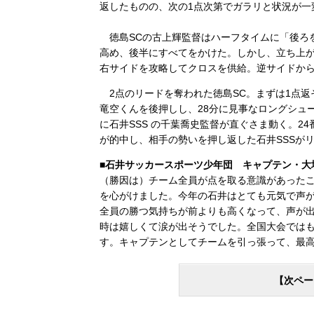
返したものの、次の1点次第でガラリと状況が一
徳島SCの古上輝監督はハーフタイムに「後ろ
高め、後半にすべてをかけた。しかし、立ち上がり
右サイドを攻略してクロスを供給。逆サイドから
2点のリードを奪われた徳島SC。まずは1点返
竜空くんを後押しし、28分に見事なロングシュ
に石井SSS の千葉喬史監督が直ぐさま動く。2
が的中し、相手の勢いを押し返した石井SSSが
■石井サッカースポーツ少年団 キャプテン・大
（勝因は）チーム全員が点を取る意識があった
を心がけました。今年の石井はとても元気で声
全員の勝つ気持ちが前よりも高くなって、声が
時は嬉しくて涙が出そうでした。全国大会では
す。キャプテンとしてチームを引っ張って、最
【次ペー