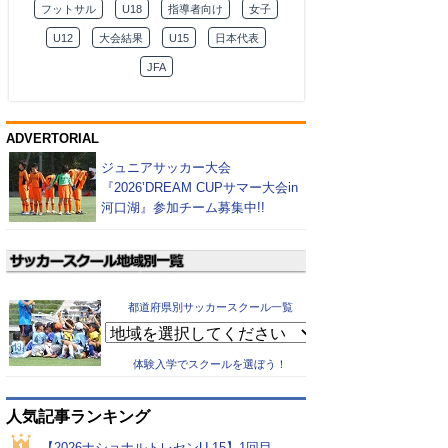
フットサル
U18
指導者向け
女子
U12
大会結果
U15
日本代表
JFA
ADVERTORIAL
ジュニアサッカー大会
『2026’DREAM CUPサマー大会in
河口湖』参加チーム募集中!!
都道府県別サッカースクール一覧
体験入学でスクールを選ぼう！
人気記事ランキング