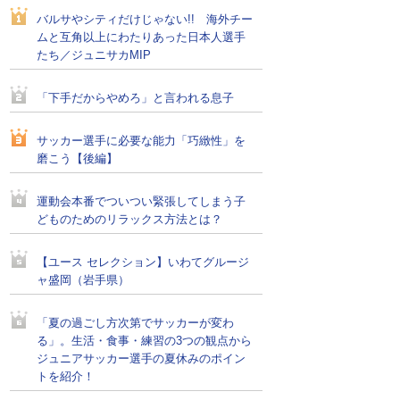
バルサやシティだけじゃない!! 海外チー
ムと互角以上にわたりあった日本人選手
たち／ジュニサカMIP
「下手だからやめろ」と言われる息子
サッカー選手に必要な能力「巧緻性」を
磨こう【後編】
運動会本番でついつい緊張してしまう子
どものためのリラックス方法とは？
【ユース セレクション】いわてグルージ
ャ盛岡（岩手県）
「夏の過ごし方次第でサッカーが変わ
る」。生活・食事・練習の3つの観点から
ジュニアサッカー選手の夏休みのポイン
トを紹介！