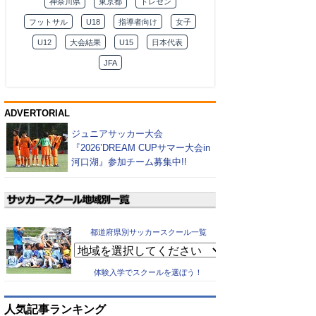
神奈川県
東京都
トレセン
フットサル
U18
指導者向け
女子
U12
大会結果
U15
日本代表
JFA
ADVERTORIAL
ジュニアサッカー大会
『2026’DREAM CUPサマー大会in
河口湖』参加チーム募集中!!
都道府県別サッカースクール一覧
体験入学でスクールを選ぼう！
人気記事ランキング