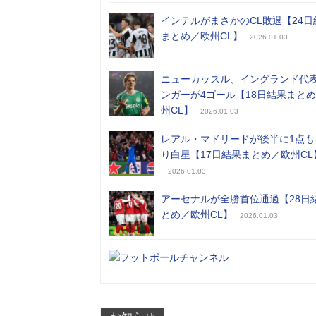
インテルがまさかのCL敗退【24日
まとめ／欧州CL】
2026.01.03
ニューカッスル、イングランド代
ンガーが4ゴール【18日結果まと
州CL】
2026.01.03
レアル・マドリードが後半に1点も
り白星【17日結果まとめ／欧州CL
2026.01.03
アーセナルが全勝首位通過【28日
とめ／欧州CL】
2026.01.03