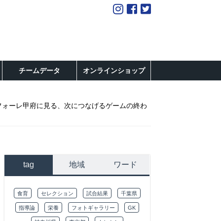
チームデータ
オンラインショップ
フォーレ甲府に見る、次につなげるゲームの終わ
tag
地域
ワード
食育
セレクション
試合結果
千葉県
指導論
栄養
フォトギャラリー
GK