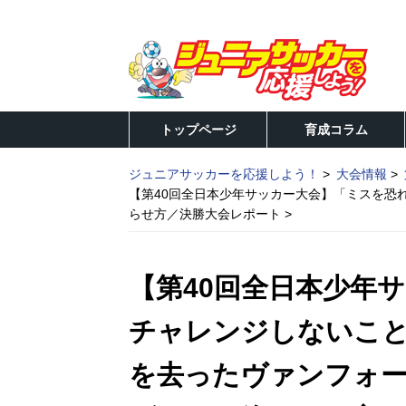
トップページ
育成コラム
ジュニアサッカーを応援しよう！
大会情報
【第40回全日本少年サッカー大会】「ミスを恐
らせ方／決勝大会レポート
【第40回全日本少年
チャレンジしないこ
を去ったヴァンフォ