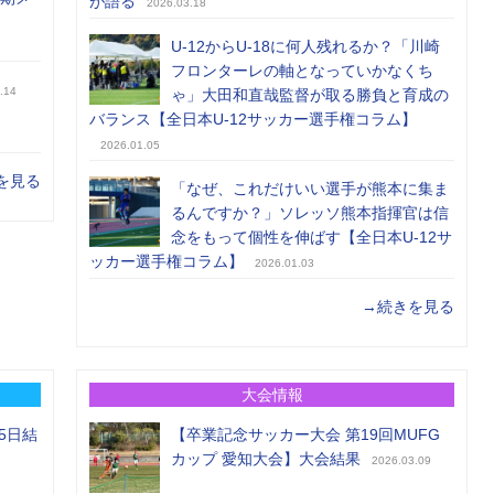
が語る
2026.03.18
U-12からU-18に何人残れるか？「川崎
フロンターレの軸となっていかなくち
.14
ゃ」大田和直哉監督が取る勝負と育成の
バランス【全日本U-12サッカー選手権コラム】
2026.01.05
を見る
「なぜ、これだけいい選手が熊本に集ま
るんですか？」ソレッソ熊本指揮官は信
念をもって個性を伸ばす【全日本U-12サ
ッカー選手権コラム】
2026.01.03
→続きを見る
大会情報
5日結
【卒業記念サッカー大会 第19回MUFG
カップ 愛知大会】大会結果
2026.03.09