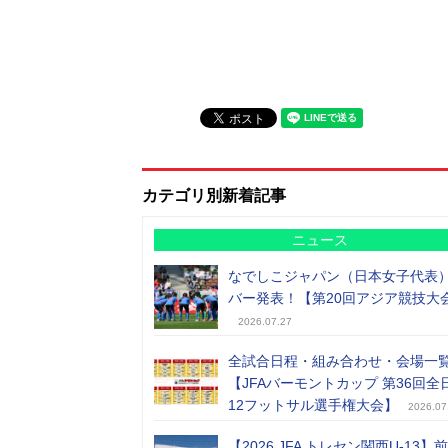
カテゴリ別新着記事
ニュース
なでしこジャパン（日本女子代表
バー発表！【第20回アジア競技大
2026.07.27
全試合日程・組み合わせ・会場一
【JFAバーモントカップ 第36回全
12フットサル選手権大会】
2026.07
【2026 JFA トレセン関西U-13】