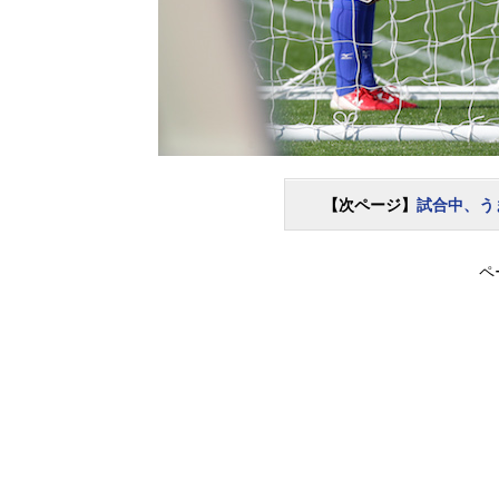
【次ページ】
試合中、う
ペ