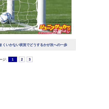
まくいかない状況でどうするかが次への一歩
ージ:
1
2
3