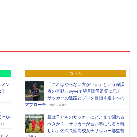
コラム
）メン
「これはやらない方がいい」という保護
会】
者の言動。wyvern望月隆司監督に訊く、
サッカーの進路とプロを目指す選手への
アプローチ
2026.04.03
覧
日本U-
親は子どものサッカーにどこまで関わる
べきか？「サッカーが習い事になると難
.27
しい」佐久長聖高校女子サッカー部監督
前期メ