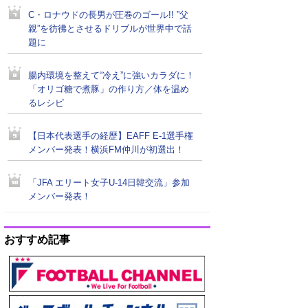
C・ロナウドの長男が圧巻のゴール!! ”父
親”を彷彿とさせるドリブルが世界中で話
題に
腸内環境を整えて“冷え”に強いカラダに！
「オリゴ糖で煮豚」の作り方／体を温め
るレシピ
【日本代表選手の経歴】EAFF E-1選手権
メンバー発表！横浜FM仲川が初選出！
「JFA エリート女子U-14日韓交流」参加
メンバー発表！
おすすめ記事