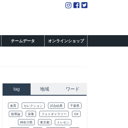
チームデータ
オンラインショップ
tag
地域
ワード
食育
セレクション
試合結果
千葉県
指導論
栄養
フォトギャラリー
GK
神奈川県
東京都
トレセン