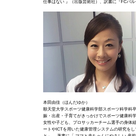
仕事はない 』（出版芸術社）、訳書に『FCバ
本田由佳（ほんだゆか）
順天堂大学スポーツ健康科学部スポーツ科学科
娠・出産・子育てがきっかけでスポーツ健康科学
女性や子ども、プロサッカーチーム選手の身体
ートやICTを用いた健康管理システムの研究を
と」。 著書に「 ママと赤ちゃんにやさしい 産