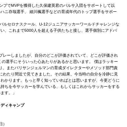
ャンプでMVPを獲得した久保建英君のバルサ入団をサポートして以
ハニ存哉選手、 細川楓選手などの育成年代のトップ選手をサポー
バルセロナスクール、U-12ジュニアサッカーワールドチャレンジな
い、これまで5000人を超える子供たちと接し、選手個別にアドバ
プレーしましたが、自分のどこが評価されていて、どこが評価され
くの選手にそういった心あたりがあるかと思います。 僕はラッキー
わり、またパリサンジェルマンの育成ダイレクターやメソッド部門責
にわたり間近で見てきました。その結果、今当時の自分を冷静に見
くわかります。もっと早く知っていればとは思いますが、今更どうに
気持ちを今サッカーを学んでいる、もしくはこれからサッカーをする
います。」
タディキャンプ
（日）