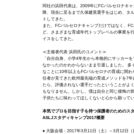
同社の浜田代表は、2009年にFCバルセロナキ
降、現在に至るまで久保建英選手をはじめ、タル
トしてきた。
また、FCバルセロナキャンプだけではなく、FC
ど、さまざまな育成年代トップレベルの事業を行
イスをしてきた。
≪主催者代表 浜田氏のコメント≫
「自分自身、小学4年生から本格的にサッカーを
なかったのかわからないまま引退しました。 多
なことに10年以上もFCバルセロナの育成に関
任者が見てきた欧州最先端の育成メソッドを7年
たら、評価されない選手だったということがよ
もなりません。しかし、僕は自分と同じ後悔の
子供たちに味わってほしくないと心から願って
本気でプロを目指す子を持つ保護者のためのス
ASLJスタディキャンプ2017概要
● 大阪会場：2017年3月11日（土）～3月12日