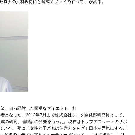
ルセロナの人材獲得術と育成メソッドのすべて 』がある。
卒業。自ら経験した極端なダイエット、妊
者となった。2012年7月まで株式会社タニタ開発部研究員として、
組成の研究、睡眠計の開発を行った。現在はトップアスリートのサポ
している。 夢は「女性と子どもの健康力をあげて日本を元気にするこ
前・産後のボディケアとビューティーメソッド 」（あさ出版）「 価