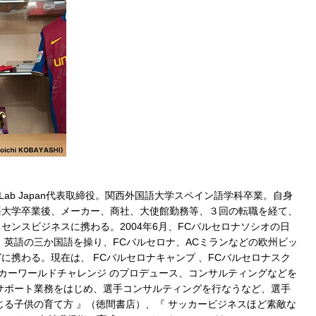
rts Lab Japan代表取締役。関西外国語大学スペイン語学科卒業。自身
語大学卒業後、メーカー、商社、大使館勤務等、３回の転職を経て、
ンスビジネスに携わる。2004年6月、FCバルセロナソシオの日
、英語の三か国語を操り、FCバルセロナ、ACミランなどの欧州ビッ
携わる。現在は、 FCバルセロナキャンプ 、FCバルセロナスク
アサッカーワールドチャレンジ のプロデュース、コンサルティングなどを
のサポート業務をはじめ、選手コンサルティングを行なうなど、選手
じる子供の育て方 』（徳間書店）、『 サッカービジネスほど素敵な