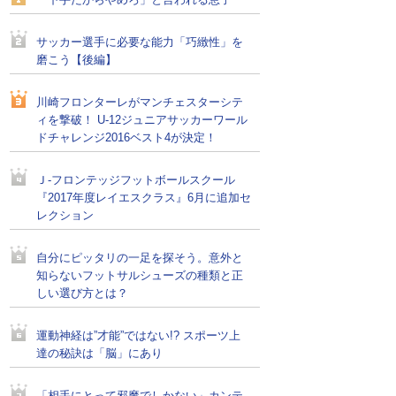
「下手だからやめろ」と言われる息子
サッカー選手に必要な能力「巧緻性」を
磨こう【後編】
川崎フロンターレがマンチェスターシテ
ィを撃破！ U-12ジュニアサッカーワール
ドチャレンジ2016ベスト4が決定！
Ｊ-フロンテッジフットボールスクール
『2017年度レイエスクラス』6月に追加セ
レクション
自分にピッタリの一足を探そう。意外と
知らないフットサルシューズの種類と正
しい選び方とは？
運動神経は”才能”ではない!? スポーツ上
達の秘訣は「脳」にあり