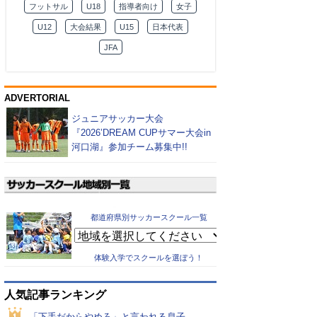
フットサル
U18
指導者向け
女子
U12
大会結果
U15
日本代表
JFA
ADVERTORIAL
ジュニアサッカー大会
『2026’DREAM CUPサマー大会in
河口湖』参加チーム募集中!!
都道府県別サッカースクール一覧
体験入学でスクールを選ぼう！
人気記事ランキング