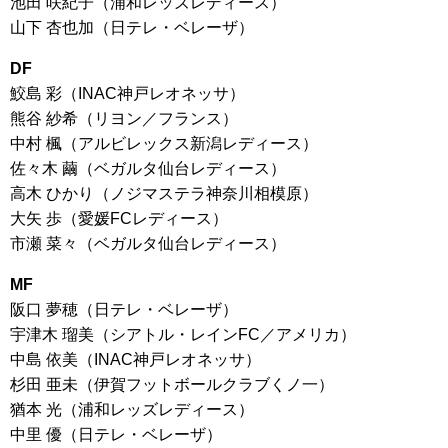
池田 咲紀子（浦和レッズレディース）
山下 杏也加（日テレ・ベレーザ）
DF
鮫島 彩（INAC神戸レオネッサ）
熊谷 紗希（リヨン／フランス）
中村 楓（アルビレックス新潟レディース）
佐々木 繭（ベガルタ仙台レディース）
高木 ひかり（ノジマステラ神奈川相模原）
大矢 歩（愛媛FCレディース）
市瀬 菜々（ベガルタ仙台レディース）
MF
阪口 夢穂（日テレ・ベレーザ）
宇津木 瑠美（シアトル・レインFC／アメリカ）
中島 依美（INAC神戸レオネッサ）
杉田 亜未（伊賀フットボールクラブくノ一）
猶本 光（浦和レッズレディース）
中里 優（日テレ・ベレーザ）