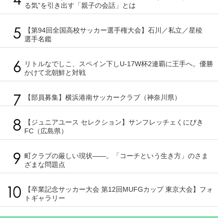
る気”を引き出す「親子の会話」とは
【第94回全国高校サッカー選手権大会】石川／私立／星稜
選手名鑑
リトルなでしこ、スペイン下しU-17W杯2連覇に王手へ。優勝
かけて北朝鮮と対戦
【部員募集】横浜港南サッカークラブ（神奈川県）
【ジュニアユース セレクション】サンフレッチェくにびき
FC（広島県）
町クラブの厳しい現状――。「コーチという生き方」のさま
ざまな問題点
【卒業記念サッカー大会 第12回MUFGカップ 東京大会】フォ
トギャラリー