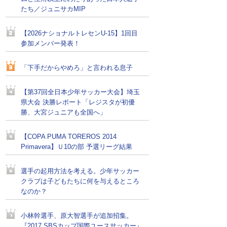
たち／ジュニサカMIP
【2026ナショナルトレセンU-15】1回目
参加メンバー発表！
「下手だからやめろ」と言われる息子
【第37回全日本少年サッカー大会】埼玉
県大会 決勝レポート「レジスタが初優
勝、大宮ジュニアも全国へ」
【COPA PUMA TOREROS 2014
Primavera】Ｕ10の部 予選リーグ結果
選手の起用方法を考える。少年サッカー
クラブは子どもたちに何を与えるところ
なのか？
小林幹選手、原大智選手が追加招集。
『2017 SBSカップ国際ユースサッカー』