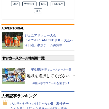
U12
大会結果
U15
日本代表
JFA
ADVERTORIAL
ジュニアサッカー大会
『2026’DREAM CUPサマー大会in
河口湖』参加チーム募集中!!
都道府県別サッカースクール一覧
体験入学でスクールを選ぼう！
人気記事ランキング
バルサやシティだけじゃない!! 海外チー
ムと互角以上にわたりあった日本人選手