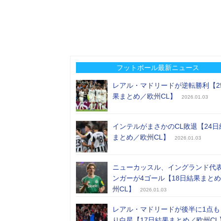
フットボール最新ニュース
レアル・マドリードが逆転勝利【2
果まとめ／欧州CL】
2026.01.03
インテルがまさかのCL敗退【24日
まとめ／欧州CL】
2026.01.03
ニューカッスル、イングランド代
ンガーが4ゴール【18日結果まと
州CL】
2026.01.03
レアル・マドリードが後半に1点も
り白星【17日結果まとめ／欧州CL