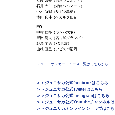
安藤 如登（東京ヴェルディ）
石井 大生（湘南ベルマーレ）
中村 尚輝（サガン鳥栖）
本田 真斗（ベガルタ仙台）
FW
中村 仁郎（ガンバ大阪）
豊田 晃大（名古屋グランパス）
野澤 零温（FC東京）
山根 顕星（アビスパ福岡）
ジュニアサッカーニュース一覧はこちらから
＞＞ジュニサカ公式facebookはこちら
＞＞ジュニサカ公式Twitterはこちら
＞＞ジュニサカ公式Instagramはこちら
＞＞ジュニサカ公式Youtubeチャンネル
＞＞ジュニサカオンラインショップはこち