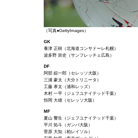
（写真●GettyImages）
GK
養津 正樹（北海道コンサドーレ札幌）
波多野 崇史（サンフレッチェ広島）
DF
阿部 綜一郎（セレッソ大阪）
三浦 豪太（大分トリニータ）
工藤 孝太（浦和レッズ）
木村 一平（ジェフユナイテッド千葉）
恒岡 大雄（セレッソ大阪）
MF
夏山 響生（ジェフユナイテッド千葉）
平川 拓斗（ガンバ大阪）
菅原 大知（柏レイソル）