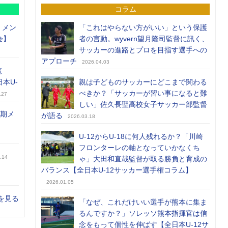
コラム
）メン
「これはやらない方がいい」という保護
会】
者の言動。wyvern望月隆司監督に訊く、
サッカーの進路とプロを目指す選手への
アプローチ
2026.04.03
覧
日本U-
親は子どものサッカーにどこまで関わる
べきか？「サッカーが習い事になると難
.27
しい」佐久長聖高校女子サッカー部監督
前期メ
が語る
2026.03.18
U-12からU-18に何人残れるか？「川崎
フロンターレの軸となっていかなくち
.14
ゃ」大田和直哉監督が取る勝負と育成の
バランス【全日本U-12サッカー選手権コラム】
2026.01.05
を見る
「なぜ、これだけいい選手が熊本に集ま
るんですか？」ソレッソ熊本指揮官は信
念をもって個性を伸ばす【全日本U-12サ