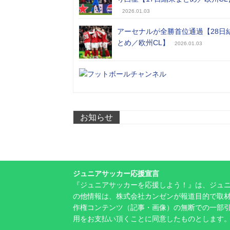
2026.01.03
アーセナルが全勝首位通過【28日
とめ／欧州CL】
2026.01.03
お知らせ
ジュニアサッカー応援宣言
『ジュニアサッカーを応援しよう！』は、ジュ
の他情報は、株式会社カンゼンが報道目的で取材
作権コンテンツ（記事・画像）の無断での一部
用をお支払い頂くことに同意したものとします