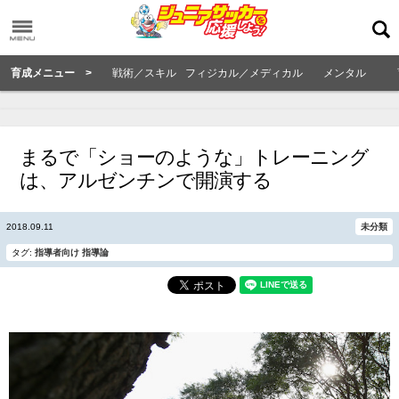
育成メニュー >
戦術／スキル
フィジカル／メディカル
メンタル
まるで「ショーのような」トレーニング
は、アルゼンチンで開演する
2018.09.11
未分類
タグ:
指導者向け
指導論