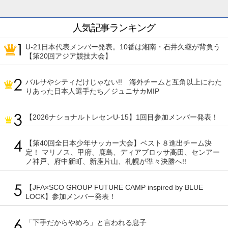
人気記事ランキング
U-21日本代表メンバー発表。10番は湘南・石井久継が背負う
【第20回アジア競技大会】
バルサやシティだけじゃない!! 海外チームと互角以上にわた
りあった日本人選手たち／ジュニサカMIP
【2026ナショナルトレセンU-15】1回目参加メンバー発表！
【第40回全日本少年サッカー大会】ベスト８進出チーム決
定！ マリノス、甲府、鹿島、ディアブロッサ高田、センアー
ノ神戸、府中新町、新座片山、札幌が準々決勝へ!!
【JFA×SCO GROUP FUTURE CAMP inspired by BLUE
LOCK】参加メンバー発表！
「下手だからやめろ」と言われる息子