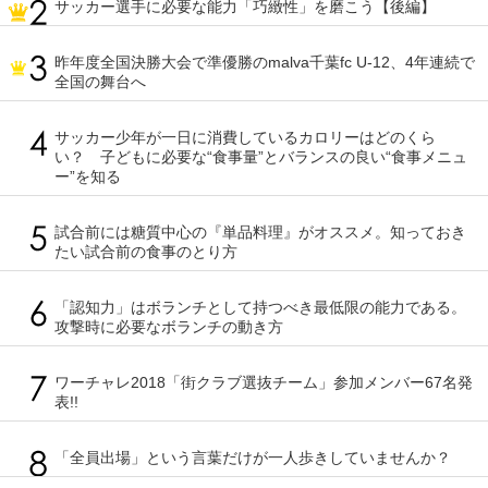
サッカー選手に必要な能力「巧緻性」を磨こう【後編】
昨年度全国決勝大会で準優勝のmalva千葉fc U-12、4年連続で
全国の舞台へ
サッカー少年が一日に消費しているカロリーはどのくら
い？ 子どもに必要な“食事量”とバランスの良い“食事メニュ
ー”を知る
試合前には糖質中心の『単品料理』がオススメ。知っておき
たい試合前の食事のとり方
「認知力」はボランチとして持つべき最低限の能力である。
攻撃時に必要なボランチの動き方
ワーチャレ2018「街クラブ選抜チーム」参加メンバー67名発
表!!
「全員出場」という言葉だけが一人歩きしていませんか？