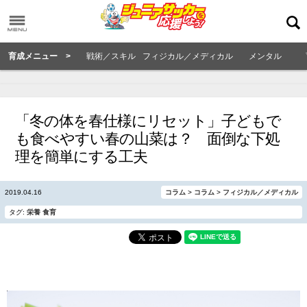
育成メニュー >
戦術／スキル
フィジカル／メディカル
メンタル
「冬の体を春仕様にリセット」子どもで
も食べやすい春の山菜は？ 面倒な下処
理を簡単にする工夫
2019.04.16
コラム
>
コラム
>
フィジカル／メディカル
タグ:
栄養
食育