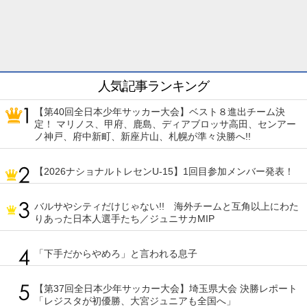
人気記事ランキング
【第40回全日本少年サッカー大会】ベスト８進出チーム決
定！ マリノス、甲府、鹿島、ディアブロッサ高田、センアー
ノ神戸、府中新町、新座片山、札幌が準々決勝へ!!
【2026ナショナルトレセンU-15】1回目参加メンバー発表！
バルサやシティだけじゃない!! 海外チームと互角以上にわた
りあった日本人選手たち／ジュニサカMIP
「下手だからやめろ」と言われる息子
【第37回全日本少年サッカー大会】埼玉県大会 決勝レポート
「レジスタが初優勝、大宮ジュニアも全国へ」