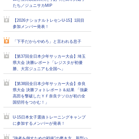
たち／ジュニサカMIP
【2026ナショナルトレセンU-15】1回目
参加メンバー発表！
「下手だからやめろ」と言われる息子
【第37回全日本少年サッカー大会】埼玉
県大会 決勝レポート「レジスタが初優
勝、大宮ジュニアも全国へ」
【第38回全日本少年サッカー大会】奈良
県大会 決勝フォトレポート＆結果 「強豪
高田を撃破したＹＦ奈良テソロが初の全
国切符をつかむ！」
U-15日本女子選抜トレーニングキャンプ
に参加するメンバーが発表！
“強者を倒すための戦術”の磨き方。新型ハ