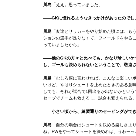
川島
「ええ。思っていました」
――GKに憧れるようなきっかけがあったのでし
川島
「友達とサッカーをやり始めた頃には、もう
ションの選手が足りなくて、フィールドをやるこ
っていましたから」
――他のGKの方々と比べても、かなり珍しいケ
し、ゴールも決められないということで、敬遠
川島
「むしろ僕に言わせれば、こんなに楽しい
いけど、やはりシュートを止めたときのある意味
しても、それが試合で1回出るか出ないかという
セーブでチームも救えるし、試合も変えられる
――小さい頃から、練習通りのセービングができ
川島
「自分の場合はシュートを決める楽しさよ
ね。FWをやってシュートを決めれば、うわーっ