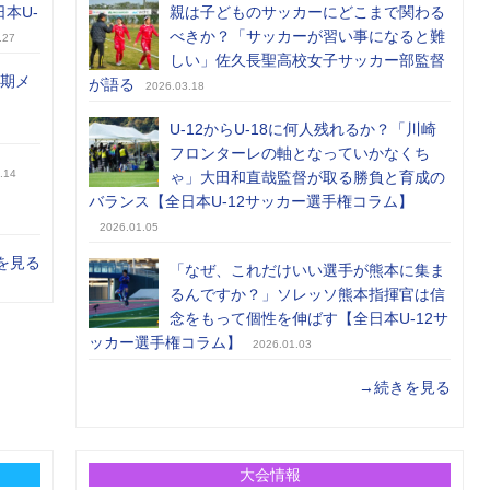
日本U-
親は子どものサッカーにどこまで関わる
べきか？「サッカーが習い事になると難
.27
しい」佐久長聖高校女子サッカー部監督
前期メ
が語る
2026.03.18
U-12からU-18に何人残れるか？「川崎
フロンターレの軸となっていかなくち
.14
ゃ」大田和直哉監督が取る勝負と育成の
バランス【全日本U-12サッカー選手権コラム】
2026.01.05
を見る
「なぜ、これだけいい選手が熊本に集ま
るんですか？」ソレッソ熊本指揮官は信
念をもって個性を伸ばす【全日本U-12サ
ッカー選手権コラム】
2026.01.03
→続きを見る
大会情報