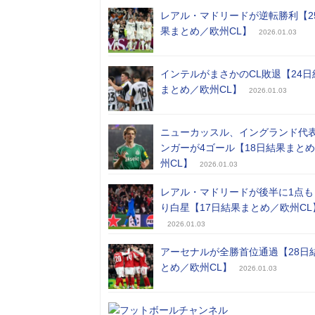
レアル・マドリードが逆転勝利【2
果まとめ／欧州CL】
2026.01.03
インテルがまさかのCL敗退【24日
まとめ／欧州CL】
2026.01.03
ニューカッスル、イングランド代
ンガーが4ゴール【18日結果まと
州CL】
2026.01.03
レアル・マドリードが後半に1点も
り白星【17日結果まとめ／欧州CL
2026.01.03
アーセナルが全勝首位通過【28日
とめ／欧州CL】
2026.01.03