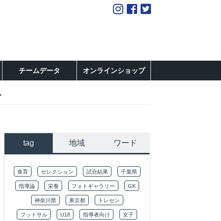
チームデータ
オンラインショップ
tag
地域
ワード
食育
セレクション
試合結果
千葉県
指導論
栄養
フォトギャラリー
GK
神奈川県
東京都
トレセン
フットサル
U18
指導者向け
女子