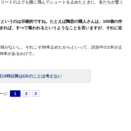
クリートの上でも横に飛んでシュートを止めたときに、友だちが驚く
というのは示唆的ですね。たとえば陶芸の職人さんは、100個の作
できれば、すべて報われるというようなことを言いますが、それに近
味がないし。それこそ99本止めたからといって、試合中の1本が止
99本があるわけで」
夜10時以降はGKのことは考えない
ージ:
1
2
3