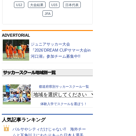
U12
大会結果
U15
日本代表
JFA
ADVERTORIAL
ジュニアサッカー大会
『2026’DREAM CUPサマー大会in
河口湖』参加チーム募集中!!
都道府県別サッカースクール一覧
体験入学でスクールを選ぼう！
人気記事ランキング
バルサやシティだけじゃない!! 海外チー
ムと互角以上にわたりあった日本人選手