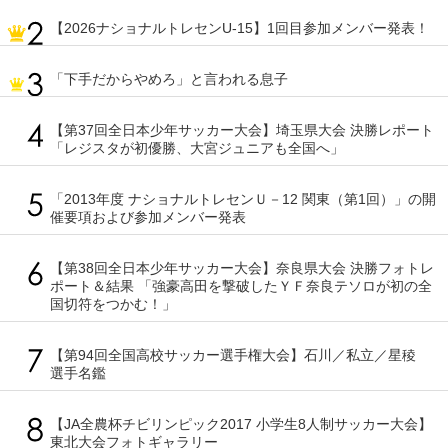
【2026ナショナルトレセンU-15】1回目参加メンバー発表！
「下手だからやめろ」と言われる息子
【第37回全日本少年サッカー大会】埼玉県大会 決勝レポート
「レジスタが初優勝、大宮ジュニアも全国へ」
「2013年度 ナショナルトレセンＵ－12 関東（第1回）」の開
催要項および参加メンバー発表
【第38回全日本少年サッカー大会】奈良県大会 決勝フォトレ
ポート＆結果 「強豪高田を撃破したＹＦ奈良テソロが初の全
国切符をつかむ！」
【第94回全国高校サッカー選手権大会】石川／私立／星稜
選手名鑑
【JA全農杯チビリンピック2017 小学生8人制サッカー大会】
東北大会フォトギャラリー