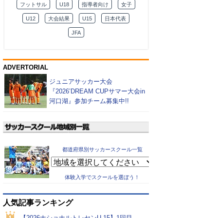
フットサル
U18
指導者向け
女子
U12
大会結果
U15
日本代表
JFA
ADVERTORIAL
ジュニアサッカー大会
『2026’DREAM CUPサマー大会in
河口湖』参加チーム募集中!!
都道府県別サッカースクール一覧
体験入学でスクールを選ぼう！
人気記事ランキング