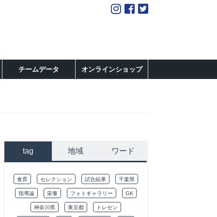
チームデータ
オンラインショップ
tag
地域
ワード
食育
セレクション
試合結果
千葉県
指導論
栄養
フォトギャラリー
GK
神奈川県
東京都
トレセン