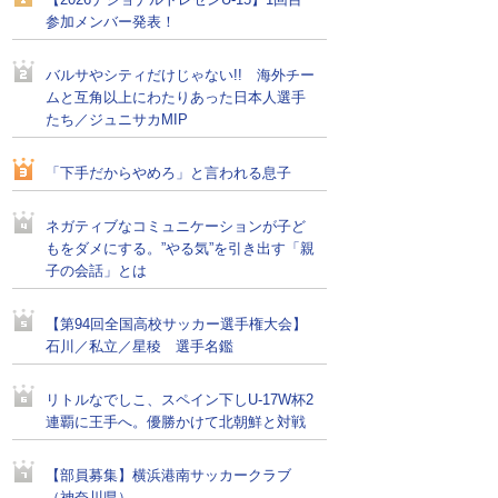
【2026ナショナルトレセンU-15】1回目
参加メンバー発表！
バルサやシティだけじゃない!! 海外チー
ムと互角以上にわたりあった日本人選手
たち／ジュニサカMIP
「下手だからやめろ」と言われる息子
ネガティブなコミュニケーションが子ど
もをダメにする。”やる気”を引き出す「親
子の会話」とは
【第94回全国高校サッカー選手権大会】
石川／私立／星稜 選手名鑑
リトルなでしこ、スペイン下しU-17W杯2
連覇に王手へ。優勝かけて北朝鮮と対戦
【部員募集】横浜港南サッカークラブ