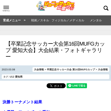
育成メニュー >
戦術／スキル
フィジカル／メディカル
メンタル
【卒業記念サッカー大会第16回MUFGカッ
プ 愛知大会】大会結果・フォトギャラリ
ー
2023.03.08
大会情報
>
卒業記念サッカー大会 第16回MUFGカップ
>
大会情報
タグ:
U12
愛知県
決勝トーナメント結果