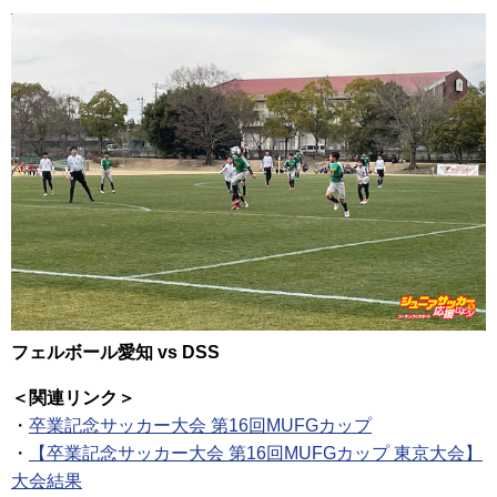
フェルボール愛知 vs DSS
＜関連リンク＞
・
卒業記念サッカー大会 第16回MUFGカップ
・
【卒業記念サッカー大会 第16回MUFGカップ 東京大会】
大会結果