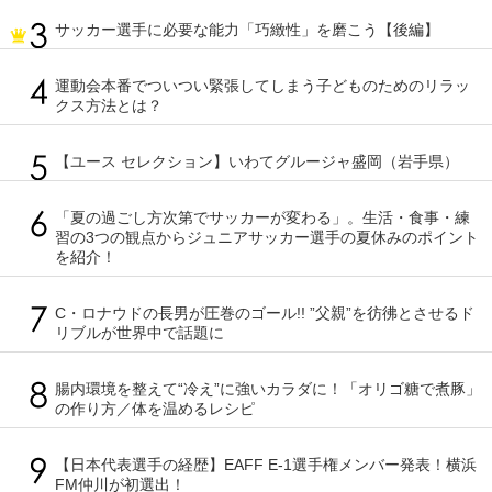
サッカー選手に必要な能力「巧緻性」を磨こう【後編】
運動会本番でついつい緊張してしまう子どものためのリラッ
クス方法とは？
【ユース セレクション】いわてグルージャ盛岡（岩手県）
「夏の過ごし方次第でサッカーが変わる」。生活・食事・練
習の3つの観点からジュニアサッカー選手の夏休みのポイント
を紹介！
C・ロナウドの長男が圧巻のゴール!! ”父親”を彷彿とさせるド
リブルが世界中で話題に
腸内環境を整えて“冷え”に強いカラダに！「オリゴ糖で煮豚」
の作り方／体を温めるレシピ
【日本代表選手の経歴】EAFF E-1選手権メンバー発表！横浜
FM仲川が初選出！