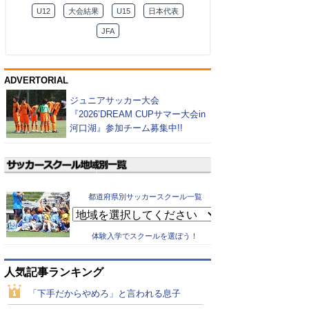
U12
大会結果
U15
日本代表
JFA
ADVERTORIAL
ジュニアサッカー大会
『2026’DREAM CUPサマー大会in
河口湖』参加チーム募集中!!
都道府県別サッカースクール一覧
体験入学でスクールを選ぼう！
人気記事ランキング
「下手だからやめろ」と言われる息子