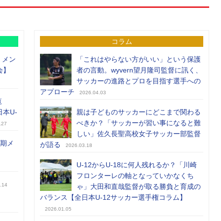
コラム
）メン
「これはやらない方がいい」という保護
会】
者の言動。wyvern望月隆司監督に訊く、
サッカーの進路とプロを目指す選手への
アプローチ
2026.04.03
覧
日本U-
親は子どものサッカーにどこまで関わる
べきか？「サッカーが習い事になると難
.27
しい」佐久長聖高校女子サッカー部監督
前期メ
が語る
2026.03.18
U-12からU-18に何人残れるか？「川崎
フロンターレの軸となっていかなくち
.14
ゃ」大田和直哉監督が取る勝負と育成の
バランス【全日本U-12サッカー選手権コラム】
2026.01.05