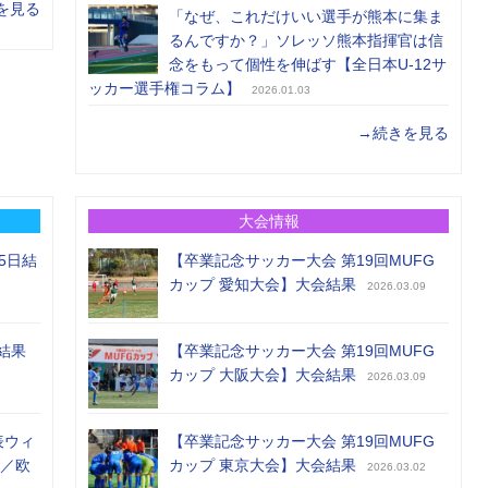
を見る
「なぜ、これだけいい選手が熊本に集ま
るんですか？」ソレッソ熊本指揮官は信
念をもって個性を伸ばす【全日本U-12サ
ッカー選手権コラム】
2026.01.03
→続きを見る
大会情報
5日結
【卒業記念サッカー大会 第19回MUFG
カップ 愛知大会】大会結果
2026.03.09
結果
【卒業記念サッカー大会 第19回MUFG
カップ 大阪大会】大会結果
2026.03.09
表ウィ
【卒業記念サッカー大会 第19回MUFG
め／欧
カップ 東京大会】大会結果
2026.03.02