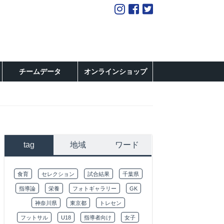
チームデータ
オンラインショップ
tag
地域
ワード
食育
セレクション
試合結果
千葉県
指導論
栄養
フォトギャラリー
GK
神奈川県
東京都
トレセン
フットサル
U18
指導者向け
女子