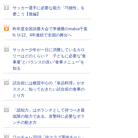
サッカー選手に必要な能力「巧緻性」を
磨こう【後編】
昨年度全国決勝大会で準優勝のmalva千葉
fc U-12、4年連続で全国の舞台へ
サッカー少年が一日に消費しているカロ
リーはどのくらい？ 子どもに必要な“食
事量”とバランスの良い“食事メニュー”を
知る
試合前には糖質中心の『単品料理』がオ
ススメ。知っておきたい試合前の食事の
とり方
「認知力」はボランチとして持つべき最
低限の能力である。攻撃時に必要なボラ
ンチの動き方
ワーチャレ2018「街クラブ選抜チーム」