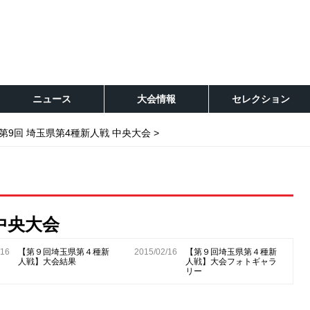
ニュース
大会情報
セレクション
第9回 埼玉県第4種新人戦 中央大会
中央大会
/16
【第９回埼玉県第４種新
2015/02/16
【第９回埼玉県第４種新
人戦】大会結果
人戦】大会フォトギャラ
リー