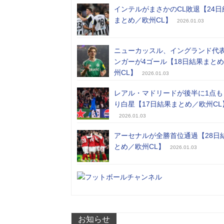
インテルがまさかのCL敗退【24日
まとめ／欧州CL】
2026.01.03
ニューカッスル、イングランド代
ンガーが4ゴール【18日結果まと
州CL】
2026.01.03
レアル・マドリードが後半に1点も
り白星【17日結果まとめ／欧州CL
2026.01.03
アーセナルが全勝首位通過【28日
とめ／欧州CL】
2026.01.03
お知らせ