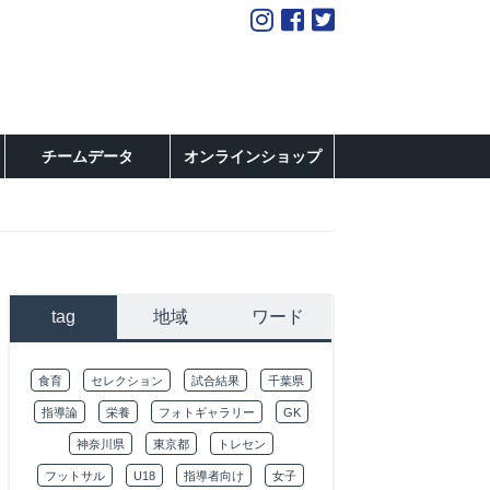
チームデータ
オンラインショップ
tag
地域
ワード
食育
セレクション
試合結果
千葉県
指導論
栄養
フォトギャラリー
GK
神奈川県
東京都
トレセン
フットサル
U18
指導者向け
女子