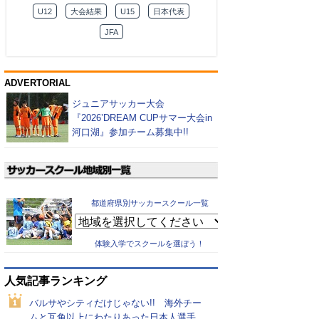
U12
大会結果
U15
日本代表
JFA
ADVERTORIAL
ジュニアサッカー大会
『2026’DREAM CUPサマー大会in
河口湖』参加チーム募集中!!
都道府県別サッカースクール一覧
体験入学でスクールを選ぼう！
人気記事ランキング
バルサやシティだけじゃない!! 海外チー
ムと互角以上にわたりあった日本人選手