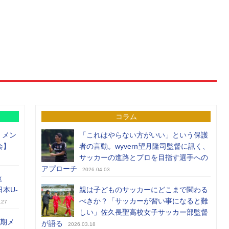
コラム
）メン
「これはやらない方がいい」という保護
会】
者の言動。wyvern望月隆司監督に訊く、
サッカーの進路とプロを目指す選手への
アプローチ
2026.04.03
覧
日本U-
親は子どものサッカーにどこまで関わる
べきか？「サッカーが習い事になると難
.27
しい」佐久長聖高校女子サッカー部監督
前期メ
が語る
2026.03.18