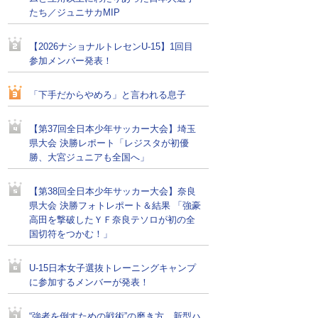
たち／ジュニサカMIP
【2026ナショナルトレセンU-15】1回目
参加メンバー発表！
「下手だからやめろ」と言われる息子
【第37回全日本少年サッカー大会】埼玉
県大会 決勝レポート「レジスタが初優
勝、大宮ジュニアも全国へ」
【第38回全日本少年サッカー大会】奈良
県大会 決勝フォトレポート＆結果 「強豪
高田を撃破したＹＦ奈良テソロが初の全
国切符をつかむ！」
U-15日本女子選抜トレーニングキャンプ
に参加するメンバーが発表！
“強者を倒すための戦術”の磨き方。新型ハ