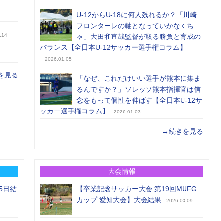
U-12からU-18に何人残れるか？「川崎
フロンターレの軸となっていかなくち
.14
ゃ」大田和直哉監督が取る勝負と育成の
バランス【全日本U-12サッカー選手権コラム】
2026.01.05
を見る
「なぜ、これだけいい選手が熊本に集ま
るんですか？」ソレッソ熊本指揮官は信
念をもって個性を伸ばす【全日本U-12サ
ッカー選手権コラム】
2026.01.03
→続きを見る
大会情報
5日結
【卒業記念サッカー大会 第19回MUFG
カップ 愛知大会】大会結果
2026.03.09