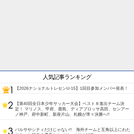
人気記事ランキング
【2026ナショナルトレセンU-15】1回目参加メンバー発表！
【第40回全日本少年サッカー大会】ベスト８進出チーム決
定！ マリノス、甲府、鹿島、ディアブロッサ高田、センアー
ノ神戸、府中新町、新座片山、札幌が準々決勝へ!!
バルサやシティだけじゃない!! 海外チームと互角以上にわた