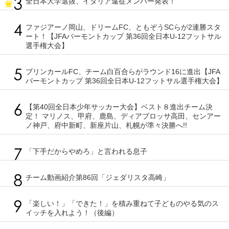
全日本大学選抜、イタリア遠征メンバー発表！
ファジアーノ岡山、ドリームFC、ともぞうSCらが2連勝スタ
ート！【JFAバーモントカップ 第36回全日本U-12フットサル
選手権大会】
ブリンカールFC、チーム白百合らがラウンド16に進出【JFA
バーモントカップ 第36回全日本U-12フットサル選手権大会】
【第40回全日本少年サッカー大会】ベスト８進出チーム決
定！ マリノス、甲府、鹿島、ディアブロッサ高田、センアー
ノ神戸、府中新町、新座片山、札幌が準々決勝へ!!
「下手だからやめろ」と言われる息子
チーム動画紹介第86回「ジェダリスタ高崎」
「楽しい！」「できた！」を積み重ねて子どものやる気のス
イッチを入れよう！（後編）