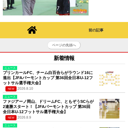
前の記事
ページの先頭へ
新着情報
ニュース
ブリンカールFC、チーム白百合らがラウンド16に
進出【JFAバーモントカップ 第36回全日本U-12フ
ットサル選手権大会】
2026.8.10
NEW
ニュース
ファジアーノ岡山、ドリームFC、ともぞうSCらが
2連勝スタート！【JFAバーモントカップ 第36回
全日本U-12フットサル選手権大会】
2026.8.9
NEW
ニュース