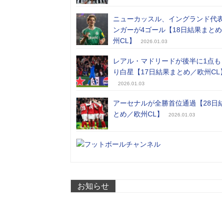
ニューカッスル、イングランド代
ンガーが4ゴール【18日結果まと
州CL】
2026.01.03
レアル・マドリードが後半に1点も
り白星【17日結果まとめ／欧州CL
2026.01.03
アーセナルが全勝首位通過【28日
とめ／欧州CL】
2026.01.03
お知らせ