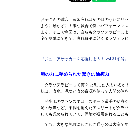
お子さんの試合、練習疲れはその日のうちにリ
ように動かずに大事な試合で良いパフォーマン
ます。そこで今回は、自らもタラソテラピーに
宅で簡単にできて、疲れ解消に効くタラソテラ
『ジュニアサッカーを応援しよう！ vol.31冬号』P
海の力に秘められた驚きの治癒力
タラソテラピーって何？ と思った人もいるか
味は、海水、泥など海の資源を使って人間の体
発生地のフランスでは、スポーツ選手の治療や
足の故障など、不調を抱えたアスリートがタラ
しても認められていて、保険が適用されること
でも、大きな施設にわざわざ通うのは大変です