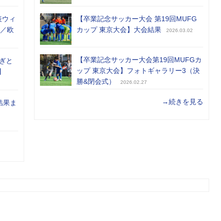
表ウィ
【卒業記念サッカー大会 第19回MUFG
め／欧
カップ 東京大会】大会結果
2026.03.02
【卒業記念サッカー大会第19回MUFGカ
ぎと
ップ 東京大会】フォトギャラリー3（決
】
勝&閉会式）
2026.02.27
→続きを見る
結果ま