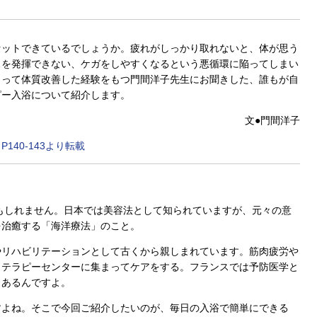
セットできているでしょうか。疲れがしっかり取れないと、体が思う
スを発揮できない、ケガをしやすくなるという悪循環に陥ってしまい
よって体質改善した経験をもつ門間洋子先生にお聞きした、誰もが自
ピー入浴について紹介します。
文●門間洋子
140-143より転載
もしれません。日本では美容法として知られていますが、元々の意
を治癒する「海洋療法」のこと。
リハビリテーションとして古くから親しまれています。筋肉疲労や
ソテラピーセンターに集まってケアをする。フランスでは予防医学と
もあるんですよ。
よね。そこで今回ご紹介したいのが、毎日の入浴で簡単にできる