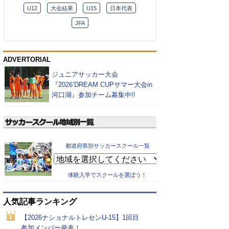
U12
大会結果
U15
日本代表
JFA
ADVERTORIAL
ジュニアサッカー大会
『2026’DREAM CUPサマー大会in
河口湖』参加チーム募集中!!
都道府県別サッカースクール一覧
体験入学でスクールを選ぼう！
人気記事ランキング
【2026ナショナルトレセンU-15】1回目
参加メンバー発表！