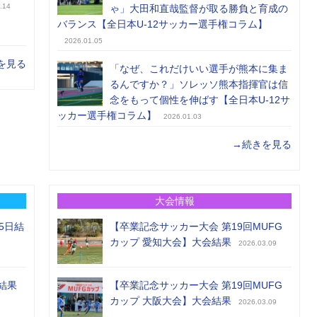
.14
ゃ」大田和直哉監督が取る勝負と育成の
バランス【全日本U-12サッカー選手権コラム】
2026.01.05
を見る
「なぜ、これだけいい選手が熊本に集ま
るんですか？」ソレッソ熊本指揮官は信
念をもって個性を伸ばす【全日本U-12サ
ッカー選手権コラム】
2026.01.03
→続きを見る
大会情報
5日結
【卒業記念サッカー大会 第19回MUFG
カップ 愛知大会】大会結果
2026.03.09
結果
【卒業記念サッカー大会 第19回MUFG
カップ 大阪大会】大会結果
2026.03.09