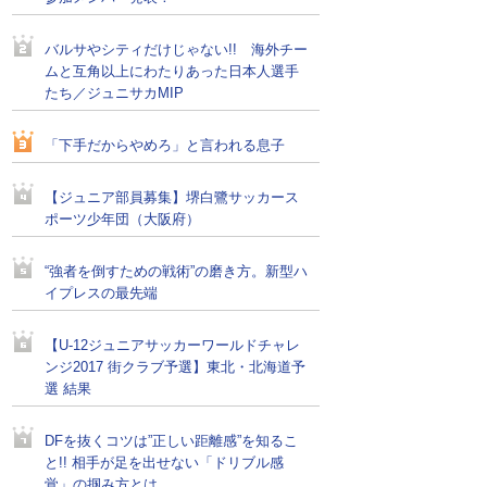
バルサやシティだけじゃない!! 海外チー
ムと互角以上にわたりあった日本人選手
たち／ジュニサカMIP
「下手だからやめろ」と言われる息子
【ジュニア部員募集】堺白鷺サッカース
ポーツ少年団（大阪府）
“強者を倒すための戦術”の磨き方。新型ハ
イプレスの最先端
【U-12ジュニアサッカーワールドチャレ
ンジ2017 街クラブ予選】東北・北海道予
選 結果
DFを抜くコツは”正しい距離感”を知るこ
と!! 相手が足を出せない「ドリブル感
覚」の掴み方とは