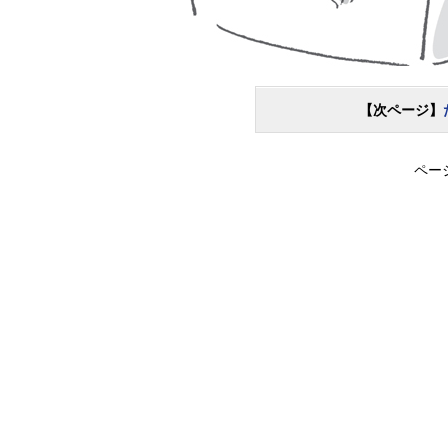
【次ページ】
ペー