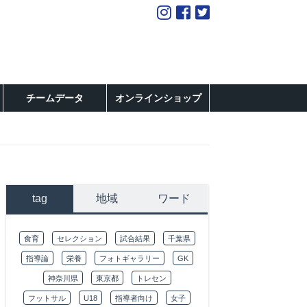
チームデータ
オンラインショップ
tag
地域
ワード
食育
セレクション
試合結果
千葉県
指導論
栄養
フォトギャラリー
GK
神奈川県
東京都
トレセン
フットサル
U18
指導者向け
女子