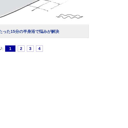
たった15分の半身浴で悩みが解決
ジ:
1
2
3
4