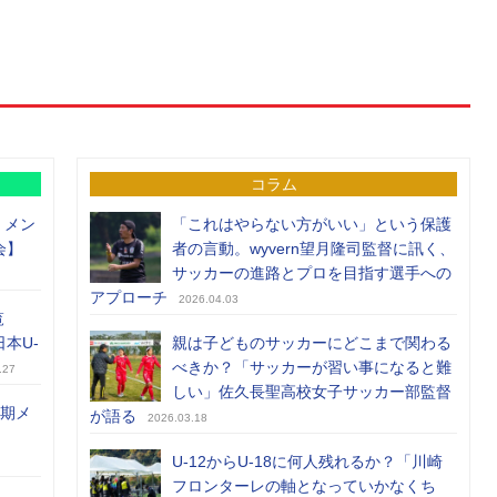
コラム
）メン
「これはやらない方がいい」という保護
会】
者の言動。wyvern望月隆司監督に訊く、
サッカーの進路とプロを目指す選手への
アプローチ
2026.04.03
覧
日本U-
親は子どものサッカーにどこまで関わる
べきか？「サッカーが習い事になると難
.27
しい」佐久長聖高校女子サッカー部監督
前期メ
が語る
2026.03.18
U-12からU-18に何人残れるか？「川崎
フロンターレの軸となっていかなくち