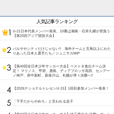
人気記事ランキング
U-21日本代表メンバー発表。10番は湘南・石井久継が背負う
【第20回アジア競技大会】
バルサやシティだけじゃない!! 海外チームと互角以上にわた
りあった日本人選手たち／ジュニサカMIP
【第40回全日本少年サッカー大会】ベスト８進出チーム決
定！ マリノス、甲府、鹿島、ディアブロッサ高田、センアー
ノ神戸、府中新町、新座片山、札幌が準々決勝へ!!
【2026ナショナルトレセンU-15】1回目参加メンバー発表！
「下手だからやめろ」と言われる息子