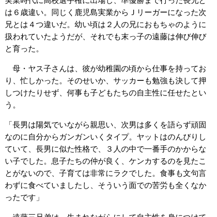
実業時代に高校選手権に出場し、準優勝まで行った長兄と
は６歳違い。同じく鹿児島実業からＪリーガーになった次
兄とは４つ違いだ。幼い頃は２人の兄におもちゃのように
扱われていたようだが、それでも末っ子の遠藤は伸び伸び
と育った。
母・ヤス子さんは、彼が幼稚園の頃から仕事を持ってお
り、忙しかった。そのせいか、サッカーも勉強も決して押
しつけたりせず、何事も子どもたちの自主性に任せたとい
う。
「長男は陽気でいながら親思い、次男は多くを語らず頑固
なのに自分からガンガンいくタイプ。ヤットはのんびりし
ていて、長男に似た性格で、３人の中で一番手のかからな
い子でした。息子たちの仲が良く、ケンカするのを見たこ
とがないので、子育ては非常にラクでした。食事も文句言
わずに食べていましたし、そういう面での苦労も全くなか
ったです」