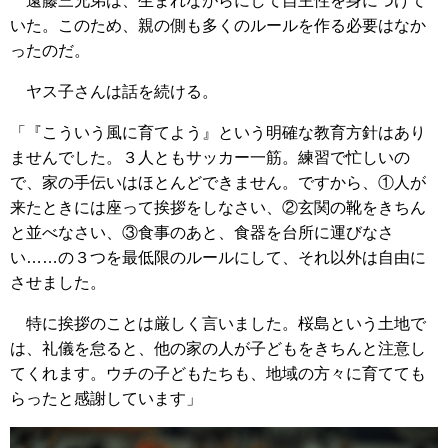
遠藤三兄弟は、生まれながらにして自主性を身につけて
いた。このため、親の側も多くのルールを作る必要はなか
ったのだ。
ヤス子さんは話を続ける。
「『こういう風に育てよう』という明確な教育方針はあり
ませんでした。３人ともサッカー一筋。練習で忙しいの
で、家の手伝いはほとんどできません。ですから、①人が
来たときには座って挨拶をしなさい、②玄関の靴をきちん
と並べなさい、③食事のあと、食器を台所に運びなさ
い……の３つを最低限のルールにして、それ以外は自由に
させました。
特に挨拶のことは厳しく言いました。桜島という土地で
は、礼儀を怠ると、他の家の人が子どもをきちんと注意し
てくれます。ウチの子どもたちも、地域の方々に育てても
らったと感謝しています」