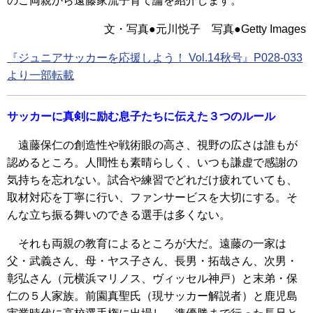
のご両親から遠藤家流子育て論を紹介します。
文・写真●元川悦子 写真●Getty Images
『ジュニアサッカーを応援しよう！ Vol.14秋号』P028-033
より一部転載
サッカーに真剣に励む息子たちに伝えた３つのルール
遠藤保仁の創造性や戦術眼の高さ、視野の広さは誰もが
認めるところ。人間性も素晴らしく、いつも謙虚で感謝の
気持ちを忘れない。試合や練習でどれだけ疲れていても、
取材対応を丁寧に行い、ファンサービスを大切にする。そ
んな立ち振る舞いのできる選手は多くない。
それも両親の教育によるところが大だ。遠藤の一家は
父・武義さん、母・ヤス子さん、長男・拓哉さん、次男・
彰弘さん（元横浜マリノス、ヴィッセル神戸）と末弟・保
仁の５人家族。前園真聖氏（現サッカー解説者）と鹿児島