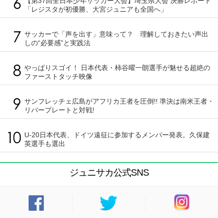
【第37回全日本少年サッカー大会】埼玉県大会 決勝レポート
「レジスタが初優勝、大宮ジュニアも全国へ」
サッカーで「声を出す」意味って？ 理解しておきたい声出
しの“必要感”と実践法
やっぱりスゴイ！ 日本代表・柿谷曜一朗選手が魅せる超絶の
ファーストタッチ映像
サンフレッチェ広島がアフリカ王者を圧倒!! 準決は南米王者・
リバープレートと対戦!
U-20日本代表、ドイツ遠征に参加するメンバー発表。久保建
英選手も選出
ジュニサカ公式SNS