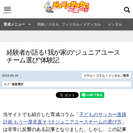
育成メニュー >
戦術／スキル
フィジカル／メディカル
メンタル
経験者が語る! 我が家の“ジュニアユース
チーム選び”体験記
2014.09.19
コラム
>
コラム
>
メンタル／教育
タグ:
進路選択
当サイトでも紹介した育成コラム「
子どものサッカー進路
計画 もう一度見直そう!! ジュニアユースチームの選び方
」
は非常に反響のある記事となりました。しかし、この記事