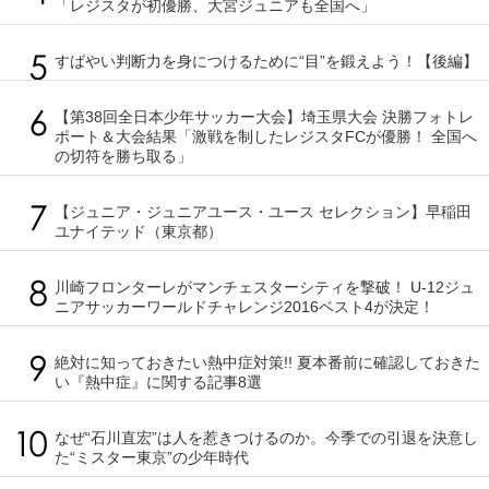
「レジスタが初優勝、大宮ジュニアも全国へ」
すばやい判断力を身につけるために“目”を鍛えよう！【後編】
【第38回全日本少年サッカー大会】埼玉県大会 決勝フォトレ
ポート＆大会結果「激戦を制したレジスタFCが優勝！ 全国へ
の切符を勝ち取る」
【ジュニア・ジュニアユース・ユース セレクション】早稲田
ユナイテッド（東京都）
川崎フロンターレがマンチェスターシティを撃破！ U-12ジュ
ニアサッカーワールドチャレンジ2016ベスト4が決定！
絶対に知っておきたい熱中症対策!! 夏本番前に確認しておきた
い『熱中症』に関する記事8選
なぜ“石川直宏”は人を惹きつけるのか。今季での引退を決意し
た“ミスター東京”の少年時代