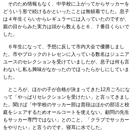
そのため情報もなく、中学校に上がってからサッカーを
どういう形で続けるかといったことは無頓着でした。息子
は４年生くらいからレギュラーには入っていたのですが、
親の目からみた実力は頭から数えると６、７番目くらいで
した。
６年生になって、予想に反して市内大会で優勝しまし
た。市やブロックのトレセンに入っている数名はジュニア
ユースのセレクションを受けていましたが、息子は何も言
わないし私も興味がなかったのでほったらかしにしていま
した。
ところが、ほかの子が合格が決まってきた12月ごろにな
って「やっぱりセレクションを受けたい」と言ってきまし
た。聞けば「中学校のサッカー部は普段はほかの部活と校
庭をシェアするためオールコートを使えない。顧問の先生
もサッカー専門ではない」とのこと。「クラブでサッカー
をやりたい」と言うのです。寝耳に水でした。