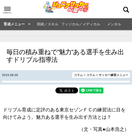
育成メニュー >
戦術／スキル
フィジカル／メディカル
メンタル
毎日の積み重ねで”魅力”ある選手を生み出
すドリブル指導法
2015.09.26
コラム
>
コラム
>
サッカー練習メニュー
ドリブル育成に定評のある東京セゾンＦＣの練習法に目を
向けてみよう。魅力ある選手を生み出す方法とは？
（文・写真●山本浩之）