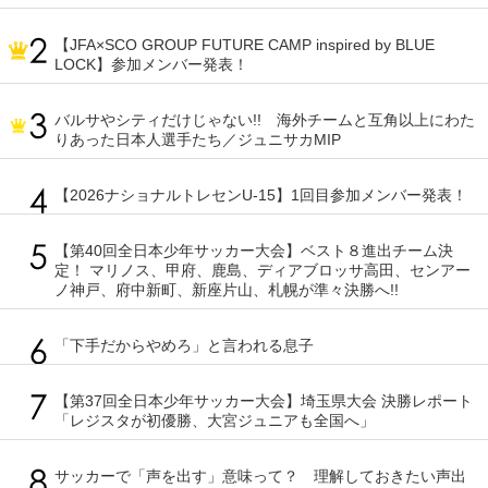
【JFA×SCO GROUP FUTURE CAMP inspired by BLUE
LOCK】参加メンバー発表！
バルサやシティだけじゃない!! 海外チームと互角以上にわた
りあった日本人選手たち／ジュニサカMIP
【2026ナショナルトレセンU-15】1回目参加メンバー発表！
【第40回全日本少年サッカー大会】ベスト８進出チーム決
定！ マリノス、甲府、鹿島、ディアブロッサ高田、センアー
ノ神戸、府中新町、新座片山、札幌が準々決勝へ!!
「下手だからやめろ」と言われる息子
【第37回全日本少年サッカー大会】埼玉県大会 決勝レポート
「レジスタが初優勝、大宮ジュニアも全国へ」
サッカーで「声を出す」意味って？ 理解しておきたい声出