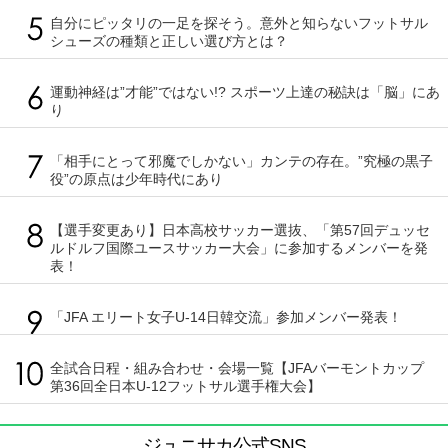
自分にピッタリの一足を探そう。意外と知らないフットサル
シューズの種類と正しい選び方とは？
運動神経は”才能”ではない!? スポーツ上達の秘訣は「脳」にあ
り
「相手にとって邪魔でしかない」カンテの存在。”究極の黒子
役”の原点は少年時代にあり
【選手変更あり】日本高校サッカー選抜、「第57回デュッセ
ルドルフ国際ユースサッカー大会」に参加するメンバーを発
表！
「JFA エリート女子U-14日韓交流」参加メンバー発表！
全試合日程・組み合わせ・会場一覧【JFAバーモントカップ
第36回全日本U-12フットサル選手権大会】
ジュニサカ公式SNS