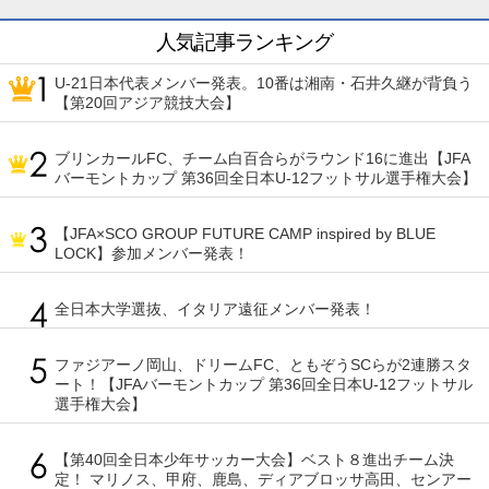
人気記事ランキング
U-21日本代表メンバー発表。10番は湘南・石井久継が背負う
【第20回アジア競技大会】
ブリンカールFC、チーム白百合らがラウンド16に進出【JFA
バーモントカップ 第36回全日本U-12フットサル選手権大会】
【JFA×SCO GROUP FUTURE CAMP inspired by BLUE
LOCK】参加メンバー発表！
全日本大学選抜、イタリア遠征メンバー発表！
ファジアーノ岡山、ドリームFC、ともぞうSCらが2連勝スタ
ート！【JFAバーモントカップ 第36回全日本U-12フットサル
選手権大会】
【第40回全日本少年サッカー大会】ベスト８進出チーム決
定！ マリノス、甲府、鹿島、ディアブロッサ高田、センアー