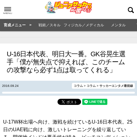
育成メニュー >
戦術／スキル
フィジカル／メディカル
メンタル
U-16日本代表、明日大一番。GK谷晃生選
手「僕が無失点で抑えれば、このチーム
の攻撃なら必ず1点は取ってくれる」
2016.09.24
コラム
>
コラム
>
サッカーエンタメ最前線
U-17W杯出場へ向け、激戦を続けているU-16日本代表。25
日のUAE戦に向け、激しいトレーニングを繰り返してい