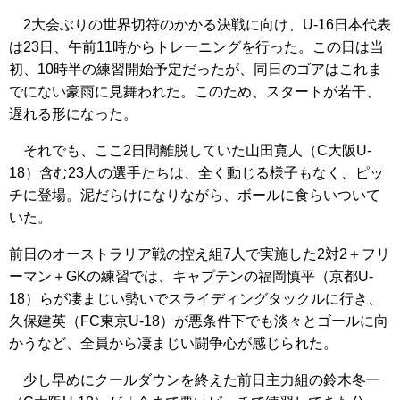
2大会ぶりの世界切符のかかる決戦に向け、U-16日本代表
は23日、午前11時からトレーニングを行った。この日は当
初、10時半の練習開始予定だったが、同日のゴアはこれま
でにない豪雨に見舞われた。このため、スタートが若干、
遅れる形になった。
それでも、ここ2日間離脱していた山田寛人（C大阪U-
18）含む23人の選手たちは、全く動じる様子もなく、ピッ
チに登場。泥だらけになりながら、ボールに食らいついて
いた。
前日のオーストラリア戦の控え組7人で実施した2対2＋フリ
ーマン＋GKの練習では、キャプテンの福岡慎平（京都U-
18）らが凄まじい勢いでスライディングタックルに行き、
久保建英（FC東京U-18）が悪条件下でも淡々とゴールに向
かうなど、全員から凄まじい闘争心が感じられた。
少し早めにクールダウンを終えた前日主力組の鈴木冬一