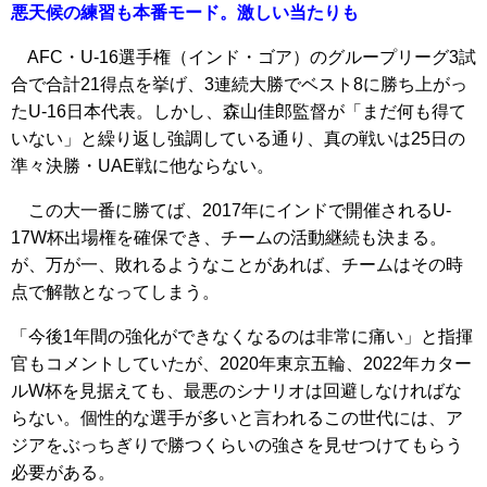
悪天候の練習も本番モード。激しい当たりも
AFC・U-16選手権（インド・ゴア）のグループリーグ3試
合で合計21得点を挙げ、3連続大勝でベスト8に勝ち上がっ
たU-16日本代表。しかし、森山佳郎監督が「まだ何も得て
いない」と繰り返し強調している通り、真の戦いは25日の
準々決勝・UAE戦に他ならない。
この大一番に勝てば、2017年にインドで開催されるU-
17W杯出場権を確保でき、チームの活動継続も決まる。
が、万が一、敗れるようなことがあれば、チームはその時
点で解散となってしまう。
「今後1年間の強化ができなくなるのは非常に痛い」と指揮
官もコメントしていたが、2020年東京五輪、2022年カター
ルW杯を見据えても、最悪のシナリオは回避しなければな
らない。個性的な選手が多いと言われるこの世代には、ア
ジアをぶっちぎりで勝つくらいの強さを見せつけてもらう
必要がある。