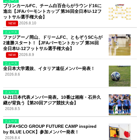
ニュース
ブリンカールFC、チーム白百合らがラウンド16に
進出【JFAバーモントカップ 第36回全日本U-12フ
ットサル選手権大会】
2026.8.10
NEW
ニュース
ファジアーノ岡山、ドリームFC、ともぞうSCらが
2連勝スタート！【JFAバーモントカップ 第36回
全日本U-12フットサル選手権大会】
2026.8.9
NEW
ニュース
全日本大学選抜、イタリア遠征メンバー発表！
2026.8.6
ニュース
U-21日本代表メンバー発表。10番は湘南・石井久
継が背負う【第20回アジア競技大会】
2026.8.5
ニュース
【JFA×SCO GROUP FUTURE CAMP inspired
by BLUE LOCK】参加メンバー発表！
2026.8.4