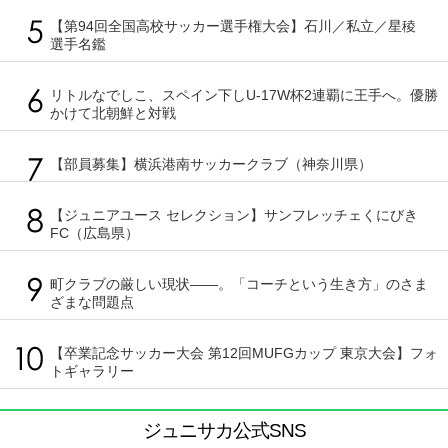
【第94回全国高校サッカー選手権大会】石川／私立／星稜
選手名鑑
リトルなでしこ、スペイン下しU-17W杯2連覇に王手へ。優勝
かけて北朝鮮と対戦
【部員募集】横浜港南サッカークラブ（神奈川県）
【ジュニアユース セレクション】サンフレッチェくにびき
FC（広島県）
町クラブの厳しい現状――。「コーチという生き方」のさま
ざまな問題点
【卒業記念サッカー大会 第12回MUFGカップ 東京大会】フォ
トギャラリー
ジュニサカ公式SNS