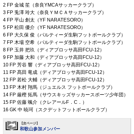
2 FP 金城 笙（奈良YMCAサッカークラブ）
3 FP 兎澤 玲大（奈良ＹＭＣＡサッカークラブ）
4 FP 平山 創太（YF NARATESORO）
5 FP 松田 優介（YF NARATESORO）
6 FP 大久保 俊（パルティーダ生駒フットボールクラブ）
7 FP 木場 空希（パルティーダ生駒フットボールクラブ）
8 FP 玉井 把玖（ディアブロッサ高田FCU-12）
9 FP 加藤 大和（ディアブロッサ高田FCU-12）
10 FP 芳谷 響（ディアブロッサ高田FCU-12）
11 FP 髙田 竜成（ディアブロッサ高田FCU-12）
12 FP 若松 大輔（ディアブロッサ高田FCU-12）
13 FP 木村 翔馬（ジュエルス フットボールクラブ）
14 FP 厳樫 拓馬（サウスキッズサッカースポーツ少年団）
15 FP 佐藤 颯介（クレアールF．C．）
16 GK 中 暁珂（スクデットフットボールクラブ）
【次ページ】
和歌山参加メンバー