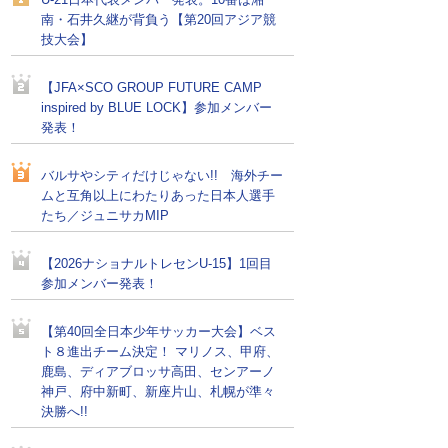
U-21日本代表メンバー発表。10番は湘
南・石井久継が背負う【第20回アジア競
技大会】
【JFA×SCO GROUP FUTURE CAMP
inspired by BLUE LOCK】参加メンバー
発表！
バルサやシティだけじゃない!! 海外チー
ムと互角以上にわたりあった日本人選手
たち／ジュニサカMIP
【2026ナショナルトレセンU-15】1回目
参加メンバー発表！
【第40回全日本少年サッカー大会】ベス
ト８進出チーム決定！ マリノス、甲府、
鹿島、ディアブロッサ高田、センアーノ
神戸、府中新町、新座片山、札幌が準々
決勝へ!!