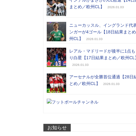
まとめ／欧州CL】
2026.01.03
ニューカッスル、イングランド代
ンガーが4ゴール【18日結果まと
州CL】
2026.01.03
レアル・マドリードが後半に1点も
り白星【17日結果まとめ／欧州CL
2026.01.03
アーセナルが全勝首位通過【28日
とめ／欧州CL】
2026.01.03
お知らせ