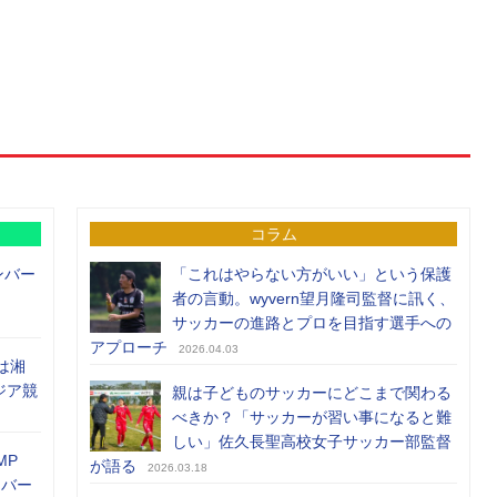
コラム
ンバー
「これはやらない方がいい」という保護
者の言動。wyvern望月隆司監督に訊く、
サッカーの進路とプロを目指す選手への
アプローチ
2026.04.03
は湘
ジア競
親は子どものサッカーにどこまで関わる
べきか？「サッカーが習い事になると難
しい」佐久長聖高校女子サッカー部監督
MP
が語る
2026.03.18
メンバー