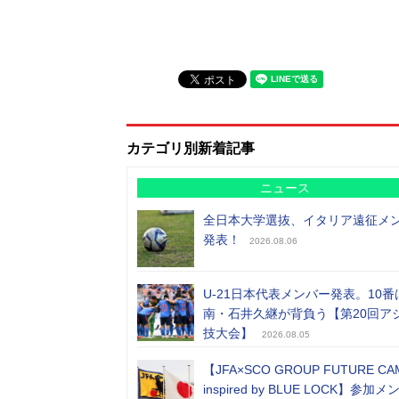
カテゴリ別新着記事
ニュース
全日本大学選抜、イタリア遠征メ
発表！
2026.08.06
U-21日本代表メンバー発表。10番
南・石井久継が背負う【第20回ア
技大会】
2026.08.05
【JFA×SCO GROUP FUTURE CA
inspired by BLUE LOCK】参加