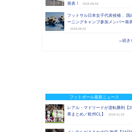
発表！
2026.08.04
フットサル日本女子代表候補 、国
ーニングキャンプ参加メンバー発
2026.08.03
→続き
フットボール最新ニュース
レアル・マドリードが逆転勝利【2
果まとめ／欧州CL】
2026.01.03
インテルがまさかのCL敗退【24日