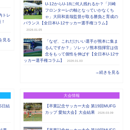
U-12からU-18に何人残れるか？「川崎
フロンターレの軸となっていかなくち
内トレ
ゃ」大田和直哉監督が取る勝負と育成の
表！
バランス【全日本U-12サッカー選手権コラム】
2026.01.05
を見る
「なぜ、これだけいい選手が熊本に集ま
るんですか？」ソレッソ熊本指揮官は信
念をもって個性を伸ばす【全日本U-12サ
ッカー選手権コラム】
2026.01.03
→続きを見る
大会情報
5日結
【卒業記念サッカー大会 第19回MUFG
カップ 愛知大会】大会結果
2026.03.09
結果
【卒業記念サッカー大会 第19回MUFG