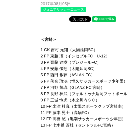
2017年08月05日
ジュニアサッカーニュース
＜宮崎＞
1 GK 吉村 元翔（太陽延岡SC）
2 FP 東脇 凜（インセブルFC U-12）
3 FP 齋藤 達樹（プレジールFC）
4 FP 安藤 優翔（太陽延岡SC）
5 FP 西田 歩夢（ASLAN FC）
6 FP 落合 琉鴻（恒久サッカースポーツ少年団）
7 FP 河野 輝琉（GLANZ FC 宮崎）
8 FP 長野 神武（フォルトゥナ延岡フットボー
9 FP 三城 怜虎（木之川内ＳＣ）
10 FP 米津 杜真（太陽スポーツクラブ宮崎南）
11 FP 藤本 晃士（高鍋FC）
12 FP 高橋 悠（黒潮サッカースポーツ少年団）
13 FP 七牟禮 蒼杜（セントラルFC宮崎）