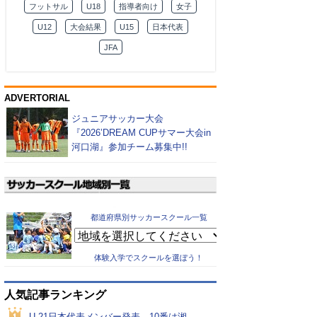
フットサル
U18
指導者向け
女子
U12
大会結果
U15
日本代表
JFA
ADVERTORIAL
ジュニアサッカー大会
『2026’DREAM CUPサマー大会in
河口湖』参加チーム募集中!!
都道府県別サッカースクール一覧
体験入学でスクールを選ぼう！
人気記事ランキング