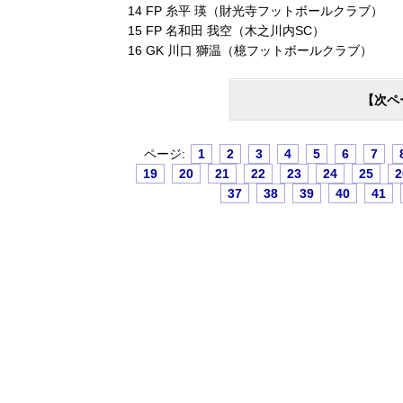
14 FP 糸平 瑛（財光寺フットボールクラブ）
15 FP 名和田 我空（木之川内SC）
16 GK 川口 獅温（檍フットボールクラブ）
【次ペ
ページ:
1
2
3
4
5
6
7
19
20
21
22
23
24
25
2
37
38
39
40
41