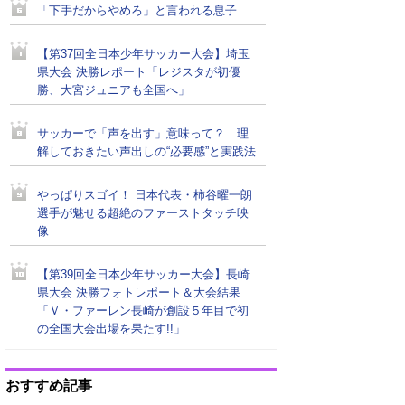
「下手だからやめろ」と言われる息子
【第37回全日本少年サッカー大会】埼玉
県大会 決勝レポート「レジスタが初優
勝、大宮ジュニアも全国へ」
サッカーで「声を出す」意味って？ 理
解しておきたい声出しの“必要感”と実践法
やっぱりスゴイ！ 日本代表・柿谷曜一朗
選手が魅せる超絶のファーストタッチ映
像
【第39回全日本少年サッカー大会】長崎
県大会 決勝フォトレポート＆大会結果
「Ｖ・ファーレン長崎が創設５年目で初
の全国大会出場を果たす!!」
おすすめ記事