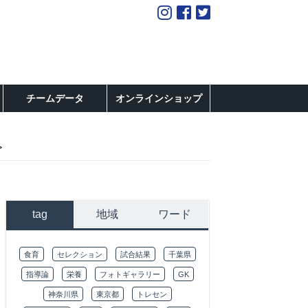
チームデータ
オンラインショップ
tag
地域
ワード
食育
セレクション
試合結果
千葉県
指導論
栄養
フォトギャラリー
GK
神奈川県
東京都
トレセン