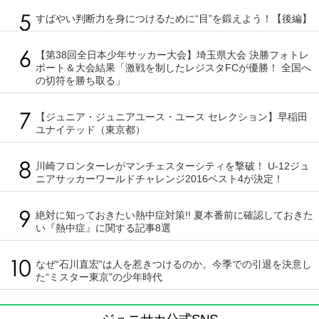
すばやい判断力を身につけるために“目”を鍛えよう！【後編】
【第38回全日本少年サッカー大会】埼玉県大会 決勝フォトレ
ポート＆大会結果「激戦を制したレジスタFCが優勝！ 全国へ
の切符を勝ち取る」
【ジュニア・ジュニアユース・ユース セレクション】早稲田
ユナイテッド（東京都）
川崎フロンターレがマンチェスターシティを撃破！ U-12ジュ
ニアサッカーワールドチャレンジ2016ベスト4が決定！
絶対に知っておきたい熱中症対策!! 夏本番前に確認しておきた
い『熱中症』に関する記事8選
なぜ“石川直宏”は人を惹きつけるのか。今季での引退を決意し
た“ミスター東京”の少年時代