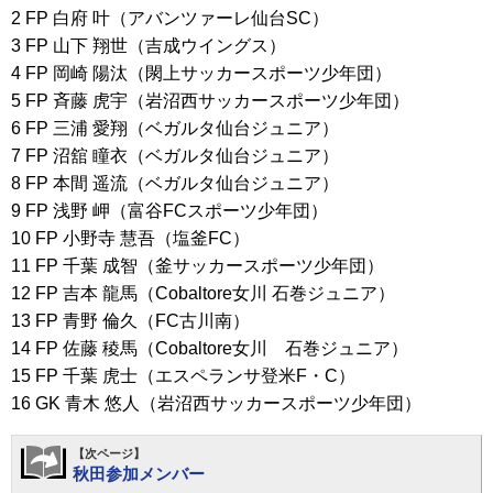
2 FP 白府 叶（アバンツァーレ仙台SC）
3 FP 山下 翔世（吉成ウイングス）
4 FP 岡崎 陽汰（閖上サッカースポーツ少年団）
5 FP 斉藤 虎宇（岩沼西サッカースポーツ少年団）
6 FP 三浦 愛翔（ベガルタ仙台ジュニア）
7 FP 沼舘 瞳衣（ベガルタ仙台ジュニア）
8 FP 本間 遥流（ベガルタ仙台ジュニア）
9 FP 浅野 岬（富谷FCスポーツ少年団）
10 FP 小野寺 慧吾（塩釜FC）
11 FP 千葉 成智（釜サッカースポーツ少年団）
12 FP 吉本 龍馬（Cobaltore女川 石巻ジュニア）
13 FP 青野 倫久（FC古川南）
14 FP 佐藤 稜馬（Cobaltore女川 石巻ジュニア）
15 FP 千葉 虎士（エスペランサ登米F・C）
16 GK 青木 悠人（岩沼西サッカースポーツ少年団）
【次ページ】
秋田参加メンバー