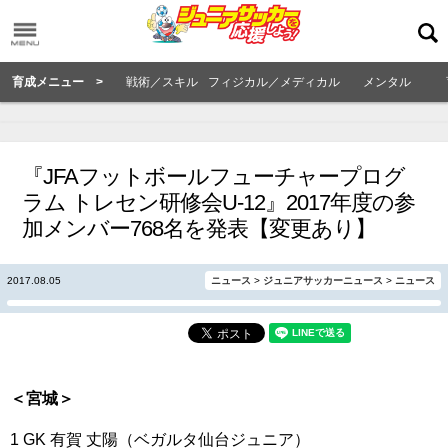
育成メニュー >
戦術／スキル
フィジカル／メディカル
メンタル
『JFAフットボールフューチャープログ
ラム トレセン研修会U-12』2017年度の参
加メンバー768名を発表【変更あり】
2017.08.05
ニュース
>
ジュニアサッカーニュース
>
ニュース
＜宮城＞
1 GK 有賀 丈陽（ベガルタ仙台ジュニア）