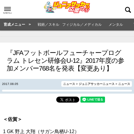
育成メニュー >
戦術／スキル
フィジカル／メディカル
メンタル
『JFAフットボールフューチャープログ
ラム トレセン研修会U-12』2017年度の参
加メンバー768名を発表【変更あり】
2017.08.05
ニュース
>
ジュニアサッカーニュース
>
ニュース
＜佐賀＞
1 GK 野上 大翔（サガン鳥栖U-12）