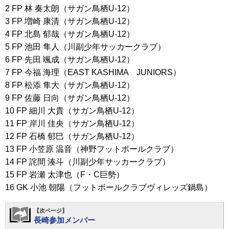
2 FP 林 奏太朗（サガン鳥栖U-12）
3 FP 増崎 康清（サガン鳥栖U-12）
4 FP 北島 郁哉（サガン鳥栖U-12）
5 FP 池田 隼人（川副少年サッカークラブ）
6 FP 先田 颯成（サガン鳥栖U-12）
7 FP 今福 海理（EAST KASHIMA JUNIORS）
8 FP 松添 隼大（サガン鳥栖U-12）
9 FP 佐藤 日向（サガン鳥栖U-12）
10 FP 細川 大貴（サガン鳥栖U-12）
11 FP 岸川 佳央（サガン鳥栖U-12）
12 FP 石橋 郁巳（サガン鳥栖U-12）
13 FP 小笠原 温音（神野フットボールクラブ）
14 FP 詫間 湊斗（川副少年サッカークラブ）
15 FP 岩瀬 太津也（F・C巨勢）
16 GK 小池 朝陽（フットボールクラブヴィレッズ鍋島）
【次ページ】
長崎参加メンバー