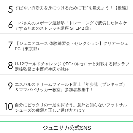
すばやい判断力を身につけるために“目”を鍛えよう！【後編】
コバさんのスポーツ運動塾「トレーニングで疲労した体をケ
アするためのストレッチ講座 STEP２③」
【ジュニアユース 体験練習会・セレクション】クリアージュ
FC（東京都）
U-12ワールドチャレンジでFCバルセロナと対戦する街クラブ
選抜監督に中西哲生氏が就任！
エスパルスドリームフィールド富士『年少児（プレキッズ）
＆ママパパサッカー教室』参加者募集中！
自分にピッタリの一足を探そう。意外と知らないフットサル
シューズの種類と正しい選び方とは？
ジュニサカ公式SNS