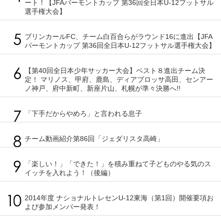
ート！【JFAバーモントカップ 第36回全日本U-12フットサル
選手権大会】
ブリンカールFC、チーム白百合らがラウンド16に進出【JFA
バーモントカップ 第36回全日本U-12フットサル選手権大会】
【第40回全日本少年サッカー大会】ベスト８進出チーム決
定！ マリノス、甲府、鹿島、ディアブロッサ高田、センアー
ノ神戸、府中新町、新座片山、札幌が準々決勝へ!!
「下手だからやめろ」と言われる息子
チーム動画紹介第86回「ジェダリスタ高崎」
「楽しい！」「できた！」を積み重ねて子どものやる気のス
イッチを入れよう！（後編）
2014年度 ナショナルトレセンU-12東海（第1回）開催要項お
よび参加メンバー発表！