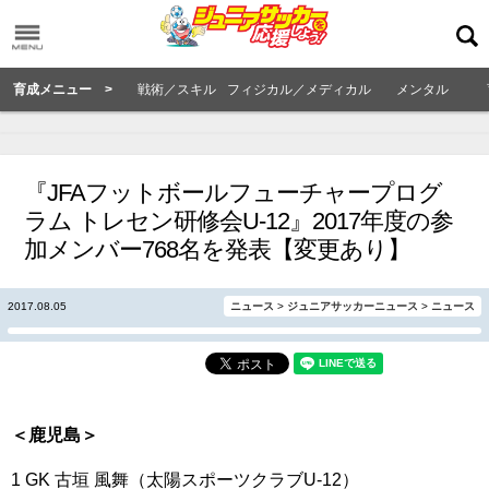
育成メニュー >
戦術／スキル
フィジカル／メディカル
メンタル
『JFAフットボールフューチャープログ
ラム トレセン研修会U-12』2017年度の参
加メンバー768名を発表【変更あり】
2017.08.05
ニュース
>
ジュニアサッカーニュース
>
ニュース
＜鹿児島＞
1 GK 古垣 風舞（太陽スポーツクラブU-12）