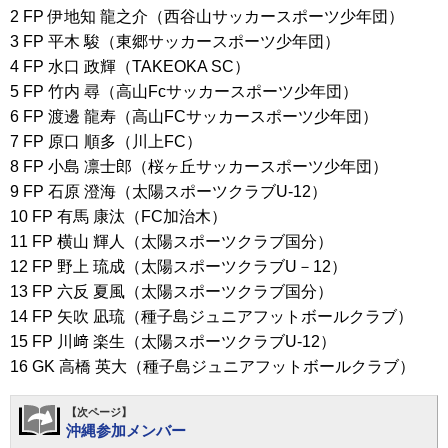
2 FP 伊地知 龍之介（西谷山サッカースポーツ少年団）
3 FP 平木 駿（東郷サッカースポーツ少年団）
4 FP 水口 政輝（TAKEOKA SC）
5 FP 竹内 尋（高山Fcサッカースポーツ少年団）
6 FP 渡邊 龍寿（高山FCサッカースポーツ少年団）
7 FP 原口 順多（川上FC）
8 FP 小島 凛士郎（桜ヶ丘サッカースポーツ少年団）
9 FP 石原 澄海（太陽スポーツクラブU-12）
10 FP 有馬 康汰（FC加治木）
11 FP 横山 輝人（太陽スポーツクラブ国分）
12 FP 野上 琉成（太陽スポーツクラブU－12）
13 FP 六反 夏風（太陽スポーツクラブ国分）
14 FP 矢吹 凪琉（種子島ジュニアフットボールクラブ）
15 FP 川﨑 楽生（太陽スポーツクラブU-12）
16 GK 高橋 英大（種子島ジュニアフットボールクラブ）
【次ページ】
沖縄参加メンバー