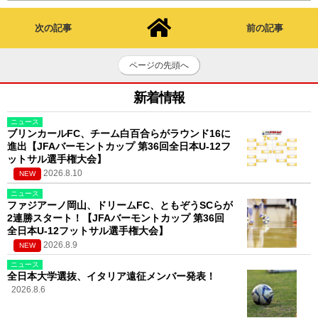
次の記事
前の記事
ページの先頭へ
新着情報
ニュース
ブリンカールFC、チーム白百合らがラウンド16に
進出【JFAバーモントカップ 第36回全日本U-12フ
ットサル選手権大会】
2026.8.10
NEW
ニュース
ファジアーノ岡山、ドリームFC、ともぞうSCらが
2連勝スタート！【JFAバーモントカップ 第36回
全日本U-12フットサル選手権大会】
2026.8.9
NEW
ニュース
全日本大学選抜、イタリア遠征メンバー発表！
2026.8.6