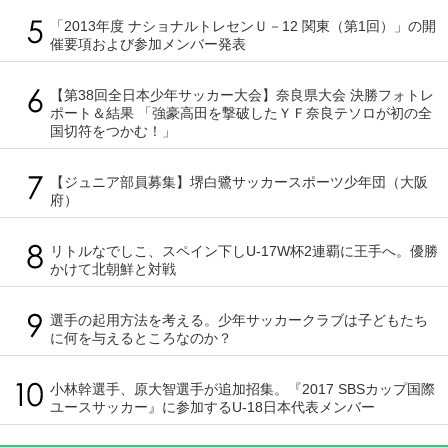
「2013年度 ナショナルトレセンＵ－12 関東（第1回）」の開
催要項および参加メンバー発表
【第38回全日本少年サッカー大会】奈良県大会 決勝フォトレ
ポート＆結果 「強豪高田を撃破したＹＦ奈良テソロが初の全
国切符をつかむ！」
【ジュニア部員募集】堺白鷺サッカースポーツ少年団（大阪
府）
リトルなでしこ、スペイン下しU-17W杯2連覇に王手へ。優勝
かけて北朝鮮と対戦
選手の起用方法を考える。少年サッカークラブは子どもたち
に何を与えるところなのか？
小林幹選手、原大智選手が追加招集。『2017 SBSカップ国際
ユースサッカー』に参加するU-18日本代表メンバー