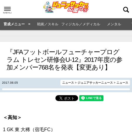
育成メニュー >
戦術／スキル
フィジカル／メディカル
メンタル
『JFAフットボールフューチャープログ
ラム トレセン研修会U-12』2017年度の参
加メンバー768名を発表【変更あり】
2017.08.05
ニュース
>
ジュニアサッカーニュース
>
ニュース
＜高知＞
1 GK 東 大稀（宿毛FC）