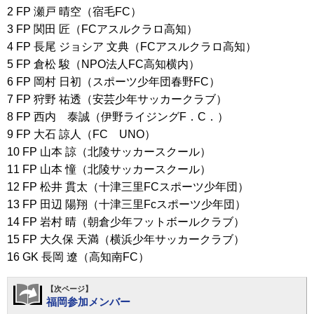
2 FP 瀬戸 晴空（宿毛FC）
3 FP 関田 匠（FCアスルクラロ高知）
4 FP 長尾 ジョシア 文典（FCアスルクラロ高知）
5 FP 倉松 駿（NPO法人FC高知横内）
6 FP 岡村 日初（スポーツ少年団春野FC）
7 FP 狩野 祐透（安芸少年サッカークラブ）
8 FP 西内 泰誠（伊野ライジングF．C．）
9 FP 大石 諒人（FC UNO）
10 FP 山本 諒（北陵サッカースクール）
11 FP 山本 憧（北陵サッカースクール）
12 FP 松井 貫太（十津三里FCスポーツ少年団）
13 FP 田辺 陽翔（十津三里Fcスポーツ少年団）
14 FP 岩村 晴（朝倉少年フットボールクラブ）
15 FP 大久保 天満（横浜少年サッカークラブ）
16 GK 長岡 遼（高知南FC）
【次ページ】
福岡参加メンバー