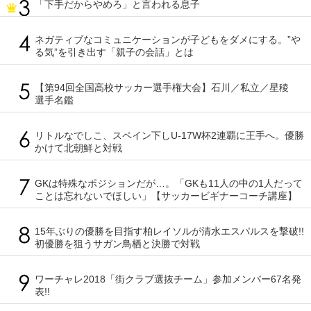
「下手だからやめろ」と言われる息子
ネガティブなコミュニケーションが子どもをダメにする。”や
る気”を引き出す「親子の会話」とは
【第94回全国高校サッカー選手権大会】石川／私立／星稜
選手名鑑
リトルなでしこ、スペイン下しU-17W杯2連覇に王手へ。優勝
かけて北朝鮮と対戦
GKは特殊なポジションだが…。「GKも11人の中の1人だって
ことは忘れないでほしい」【サッカービギナーコーチ講座】
15年ぶりの優勝を目指す柏レイソルが清水エスパルスを撃破!!
初優勝を狙うサガン鳥栖と決勝で対戦
ワーチャレ2018「街クラブ選抜チーム」参加メンバー67名発
表!!