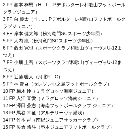
2 FP 瀧本 梓恩（H．L．Pデポルターレ和歌山フットボール
クラブジュニア）
3 FP 向 優太（H．L．Pデポルターレ和歌山フットボールク
ラブジュニア）
4 FP 岸本 健太郎（粉河竜門SCスポーツ少年団）
5 FP 大内 龍（粉河竜門SCスポーツ少年団）
6 FP 藪田 寛也（スポーツクラブ和歌山ヴィーヴォU-12ま
つえ）
7 FP 小畑 圭吾（スポーツクラブ和歌山ヴィーヴォU-12ま
つえ）
8 FP 近藤 暖人（河北F．C）
9 FP 林 賢吾（セレソン中之島フットボールクラブ）
10 FP 梅木 怜（ミラグロッソ海南ジュニア）
11 FP 入江 直愛（ミラグロッソ海南ジュニア）
12 FP 澤田 蒼志（海南フットボールクラブ ジュニア）
13 FP 馬谷 幸征（アルテリーヴォ湯浅）
14 FP 竹本 舜（南紀ジュニアサッカークラブ）
15 FP 矢倉 悠斗（串本ジュニアフットボールクラブ）