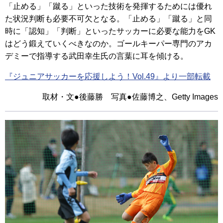
「止める」「蹴る」といった技術を発揮するためには優れ
た状況判断も必要不可欠となる。「止める」「蹴る」と同
時に「認知」「判断」といったサッカーに必要な能力をGK
はどう鍛えていくべきなのか。ゴールキーパー専門のアカ
デミーで指導する武田幸生氏の言葉に耳を傾ける。
『ジュニアサッカーを応援しよう！Vol.49』より一部転載
取材・文●後藤勝 写真●佐藤博之、Getty Images