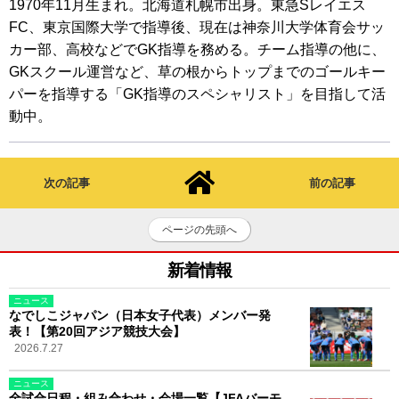
1970年11月生まれ。北海道札幌市出身。東急Sレイエス
FC、東京国際大学で指導後、現在は神奈川大学体育会サッ
カー部、高校などでGK指導を務める。チーム指導の他に、
GKスクール運営など、草の根からトップまでのゴールキー
パーを指導する「GK指導のスペシャリスト」を目指して活
動中。
次の記事
前の記事
ページの先頭へ
新着情報
ニュース
なでしこジャパン（日本女子代表）メンバー発
表！【第20回アジア競技大会】
2026.7.27
ニュース
全試合日程・組み合わせ・会場一覧【JFAバーモ