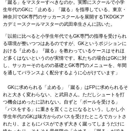
「蹴る」をマスターすべきなのか。実際にスクールで小学
生年代のGKに「止める」「蹴る」を指導している、東京・
神奈川でGK専門のサッカースクールを展開するTKDGKア
カデミースクールマスターの武田幸生さんに訊いた。
「以前に比べると小学生年代でもGK専門の指導を受けられ
る環境が整いつつはあるのですが、GKというポジションに
おける『止める』『蹴る』を教わっているケースはそれほ
ど多くはないというのが実情です。私たちの場合はGKに対
し、サッカーそのものの基礎とGK専門のメニューを、年間
を通してバランスよく配分するように心がけています」
GKに求められる「止める」「蹴る」はFPに求められるそ
れと大きく変わらない、と武田さん。ただしシュートを打
つ機会はめったに訪れない。自ずと「ボールを受ける」
「パスをする」に重きを置くことになるという。しかし小
学生年代のGKは味方からのパスを受けたところでカットさ
れたり、まともにパスができず大きく蹴ってしまうだけに