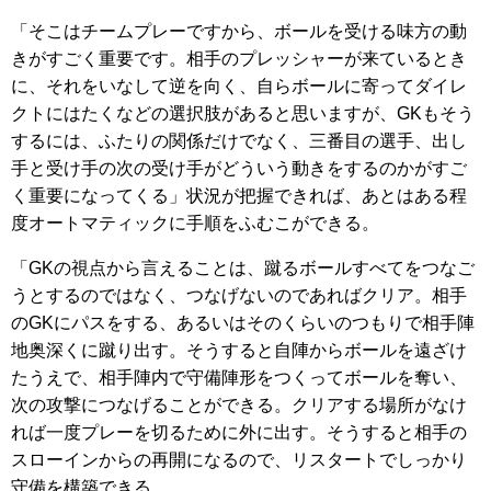
「そこはチームプレーですから、ボールを受ける味方の動
きがすごく重要です。相手のプレッシャーが来ているとき
に、それをいなして逆を向く、自らボールに寄ってダイレ
クトにはたくなどの選択肢があると思いますが、GKもそう
するには、ふたりの関係だけでなく、三番目の選手、出し
手と受け手の次の受け手がどういう動きをするのかがすご
く重要になってくる」状況が把握できれば、あとはある程
度オートマティックに手順をふむこができる。
「GKの視点から言えることは、蹴るボールすべてをつなご
うとするのではなく、つなげないのであればクリア。相手
のGKにパスをする、あるいはそのくらいのつもりで相手陣
地奥深くに蹴り出す。そうすると自陣からボールを遠ざけ
たうえで、相手陣内で守備陣形をつくってボールを奪い、
次の攻撃につなげることができる。クリアする場所がなけ
れば一度プレーを切るために外に出す。そうすると相手の
スローインからの再開になるので、リスタートでしっかり
守備を構築できる。