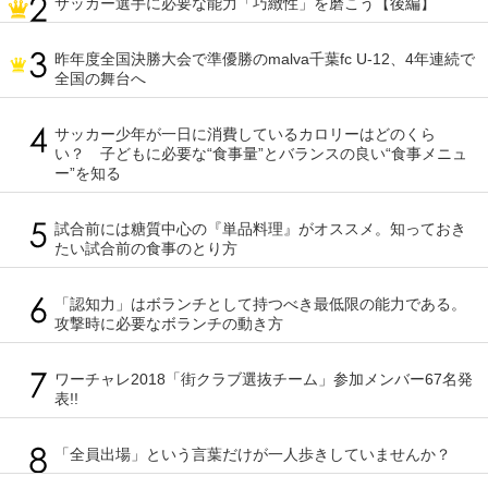
サッカー選手に必要な能力「巧緻性」を磨こう【後編】
昨年度全国決勝大会で準優勝のmalva千葉fc U-12、4年連続で
全国の舞台へ
サッカー少年が一日に消費しているカロリーはどのくら
い？ 子どもに必要な“食事量”とバランスの良い“食事メニュ
ー”を知る
試合前には糖質中心の『単品料理』がオススメ。知っておき
たい試合前の食事のとり方
「認知力」はボランチとして持つべき最低限の能力である。
攻撃時に必要なボランチの動き方
ワーチャレ2018「街クラブ選抜チーム」参加メンバー67名発
表!!
「全員出場」という言葉だけが一人歩きしていませんか？