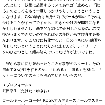
ったとして、技術に起因するミスであれば『止める』『蹴
る』のところをもう一度しっかりやりましょうということ
になります。GKの場合は自身の前でボールが動いてそれを
受けることがすべてですから、向きや受け方が問題になる
かもしれませんし、基本的な1対1で正対した状態のパス交
換がうまくできないのであればその段階から学び直す必要
があります。そこだけに特化すると一日のうちにGK練習を
何もしないということになりかねませんが、デイリーワー
クのひとつとして組み込んでいったほうがよいですね」
守から攻に切り替わったところが攻撃のスタート。その
局面でGKが何をするのか。「止める」「蹴る」を機に、サ
ッカーについての考えを深めていきたいものだ。
＜プロフィール＞
武田幸生（たけだ・ゆきお）
ゴールキーパーコーチ/TKDGKアカデミースクールマスター