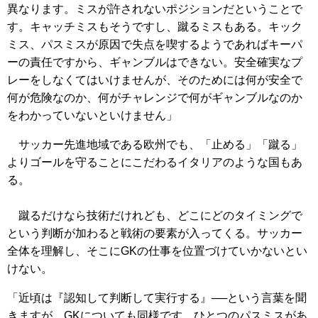
異なります。ミスが許されないポジションだということで
す。キャッチミスもそうですし、蹴るミスもある。キック
ミス、パスミスが原因で失点を喫するようであればキーパ
ーの責任ですから、ギャンブルはできない。安全確実なプ
レーをしなくてはいけませんが、そのためには何が安全で
何が危険なのか、何がチャレンジで何がギャンブルなのか
をわかっていないといけません」
サッカー先進地域である欧州でも、「止める」「蹴る」
よりゴールを守ることにこだわるイタリアのような国もあ
る。
蹴るだけなら技術だけれども、どこにどのタイミングで
という判断が加わると戦術の要素が入ってくる。サッカー
全体を理解し、そこにGKの仕事を位置づけていかないとい
けない。
「近頃は『認知して判断して実行する』──という言葉を聞
きますが、GKについても同様です。ひとつのパスミスがあ