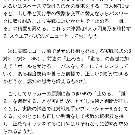
あるいはスペースで受けるのかの要求をする。“3人称”にな
ると、出し手と受け手の役割を交互に替えながらパスワー
クに取り組み、より実戦に近いかたちで「止める」「蹴
る」の精度を高める。これらの練習は4人が四角形を維持す
る“スクエアパス”のメニューとしておこなう。
次に実際にゴール前で足元の技術を発揮する実戦形式の3
対3（2対2＋GK）。前述の「止める」「蹴る」の基礎に加
えて「ボールを受ける」「パスをする」にチャレンジして
いく。ある程度技術を養った前提で、正しい判断ができる
かどうか、認知や思考を鍛えるものだ。
こうしてサッカーの原則に基づきGKの「止める」「蹴
る」を習得することが可能だが、ただし技術と判断が正し
くとも、実際の試合では対戦相手がプレッシャーをかけて
くる。そのときにも正しい判断をして複数の選択肢を持
ち、正確なキックをするにはやはりそれなりに習熟が求め
られるようだ。