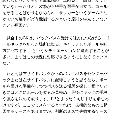
終わったり、そもそも最低限の「止める」「蹴る」ができ
ていなかったりと、攻撃が不得手な選手が目立つ。ゴール
を守ることばかりを求められ、サッカーというゲームのな
かでいち選手がどう機能するかという原則を学んでいない
ことが原因だ。
試合中のGKは、バックパスを受けて味方につなげる、ゴ
ールキックを狙った場所に蹴る、キャッチしたボールを味
方にパスする──というシチュエーションに遭遇することが
多い。まずはこの状況に対応できるようにしなくてはいけ
ない。
「たとえば右サイドバックからのバックパスをセンターバ
ックまたは左サイドバックに配球しようと思うなら、ボー
ルを受ける準備をしつつパスを送る場所を探し、受けたと
きにはどこにボールを蹴るか見極め、最後にキックの手段
や強さを決めて蹴ります。FPとまったく同じ手順を踏むわ
けですが、ここでミスをするとすれば、技術的なものに起
因するケースもありますが、判断のミスで失敗するケース