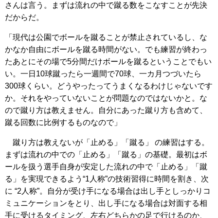
さんは言う。まずは流れの中で蹴る数をこなすことが先決
だからだ。
「現代は公園でボールを蹴ることが禁止されているし、な
かなか自由にボールを蹴る時間がない。でも練習が終わっ
たあとにその場で5分間だけボールを蹴るということでもい
い。一日10球蹴ったら一週間で70球、一カ月つづいたら
300球くらい。どうやったってうまくなるわけじゃないです
か。それをやっていないことが問題なのではないかと。な
ので蹴り方は教えません。自分にあった蹴り方も含めて、
蹴る回数に比例するものなので」
蹴り方は教えないが「止める」「蹴る」 の練習はする。
まずは流れの中での「止める」「蹴る」の基礎。最初はボ
ールを扱う選手自身が安定した流れの中で「止める」「蹴
る」を実現できるよう“1人称”の技術習得に時間を割き、次
に “2人称”。自分が受け手になる場合は出し手としっかりコ
ミュニケーションをとり、出し手になる場合は対面する相
手に受けるタイミング、左右どちらかの足で行けるのか、