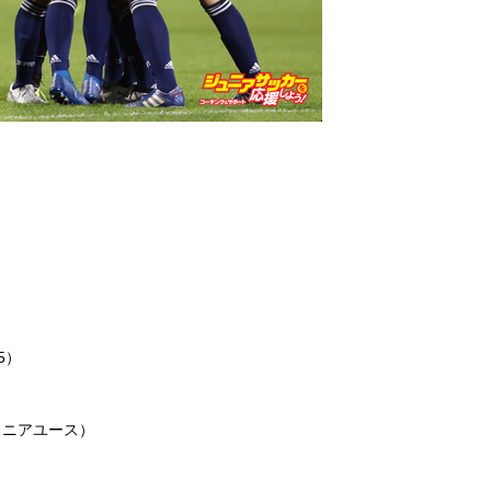
）
5）
）
ュニアユース）