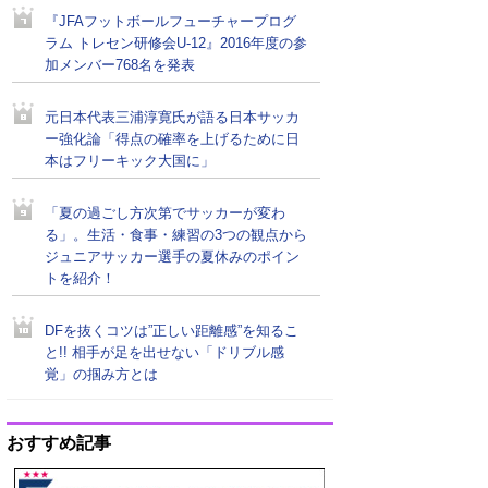
『JFAフットボールフューチャープログ
ラム トレセン研修会U-12』2016年度の参
加メンバー768名を発表
元日本代表三浦淳寛氏が語る日本サッカ
ー強化論「得点の確率を上げるために日
本はフリーキック大国に」
「夏の過ごし方次第でサッカーが変わ
る」。生活・食事・練習の3つの観点から
ジュニアサッカー選手の夏休みのポイン
トを紹介！
DFを抜くコツは”正しい距離感”を知るこ
と!! 相手が足を出せない「ドリブル感
覚」の掴み方とは
おすすめ記事