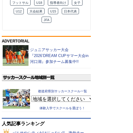
フットサル
U18
指導者向け
女子
U12
大会結果
U15
日本代表
JFA
ADVERTORIAL
ジュニアサッカー大会
『2026’DREAM CUPサマー大会in
河口湖』参加チーム募集中!!
都道府県別サッカースクール一覧
体験入学でスクールを選ぼう！
人気記事ランキング