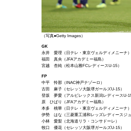
（写真●Getty Images）
GK
永井 愛理（日テレ・東京ヴェルディメニーナ
福田 真央（JFAアカデミー福島）
宮越 杏純（松本山雅FCレディースU-15）
FP
中平 怜那（INAC神戸テゾーロ）
古田 麻子（セレッソ大阪堺ガールズU-15）
登坂 夢愛（アルビレックス新潟レディースU-1
原 ひばり（JFAアカデミー福島）
本多 桃華（日テレ・東京ヴェルディメニーナ
伊勢 はな（三菱重工浦和レッズレディースジ
小林 愛梨（北海道リラ・コンサドーレ）
牧口 優花（セレッソ大阪堺ガールズU-15）