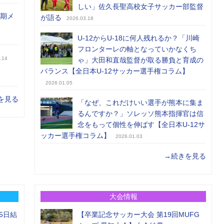
しい」佐久長聖高校女子サッカー部監督
前期メ
が語る
2026.03.18
U-12からU-18に何人残れるか？「川崎
フロンターレの軸となっていかなくち
.14
ゃ」大田和直哉監督が取る勝負と育成の
バランス【全日本U-12サッカー選手権コラム】
2026.01.05
を見る
「なぜ、これだけいい選手が熊本に集ま
るんですか？」ソレッソ熊本指揮官は信
念をもって個性を伸ばす【全日本U-12サ
ッカー選手権コラム】
2026.01.03
→続きを見る
大会情報
5日結
【卒業記念サッカー大会 第19回MUFG