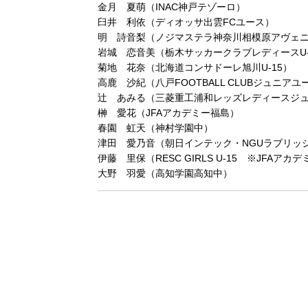
金月 夏萌（INAC神戸テゾーロ）
臼井 利依（ディオッサ出雲FCユース）
明 詩音梨（ノジマステラ神奈川相模原アヴェ
岩城 恋音美（栃木サッカークラブレディースU-
菊地 花奈（北海道コンサドーレ旭川U-15）
高鹿 沙紀（八戸FOOTBALL CLUBジュニアユ
辻 あみる（三菱重工浦和レッズレディースジ
榊 愛花（JFAアカデミー福島）
春園 虹天（神村学園中）
津田 愛乃音（朝日インテック・NGUラブリッ
伊藤 里保（RESC GIRLS U-15 ※JFAアカ
大野 羽愛（高知学園高知中）