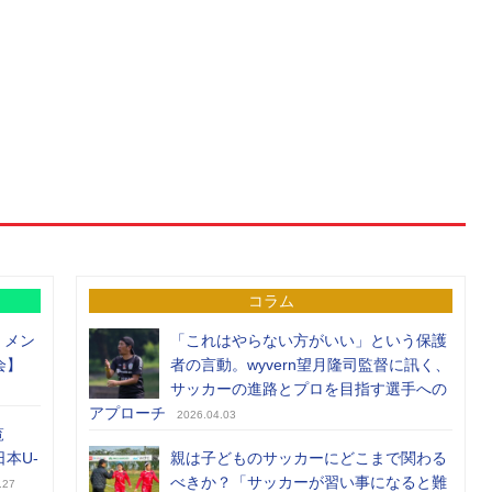
コラム
）メン
「これはやらない方がいい」という保護
会】
者の言動。wyvern望月隆司監督に訊く、
サッカーの進路とプロを目指す選手への
アプローチ
2026.04.03
覧
日本U-
親は子どものサッカーにどこまで関わる
べきか？「サッカーが習い事になると難
.27