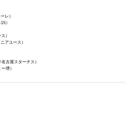
ニーレ）
15）
ース）
ュニアユース）
ジ名古屋スターチス）
デミー堺）