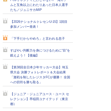
バルサやシティだけじゃない!! 海外チー
ムと互角以上にわたりあった日本人選手
たち／ジュニサカMIP
【2026ナショナルトレセンU-15】1回目
参加メンバー発表！
「下手だからやめろ」と言われる息子
すばやい判断力を身につけるために“目”を
鍛えよう！【後編】
【第38回全日本少年サッカー大会】埼玉
県大会 決勝フォトレポート＆大会結果
「激戦を制したレジスタFCが優勝！ 全国
への切符を勝ち取る」
【ジュニア・ジュニアユース・ユース セ
レクション】早稲田ユナイテッド（東京
都）