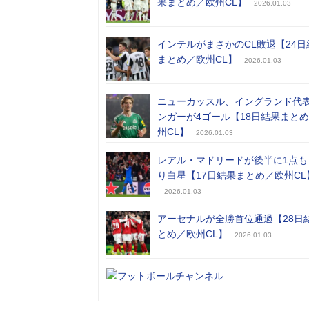
果まとめ／欧州CL】
2026.01.03
インテルがまさかのCL敗退【24日
まとめ／欧州CL】
2026.01.03
ニューカッスル、イングランド代
ンガーが4ゴール【18日結果まと
州CL】
2026.01.03
レアル・マドリードが後半に1点も
り白星【17日結果まとめ／欧州CL
2026.01.03
アーセナルが全勝首位通過【28日
とめ／欧州CL】
2026.01.03