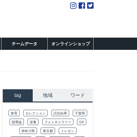
チームデータ
オンラインショップ
tag
地域
ワード
食育
セレクション
試合結果
千葉県
指導論
栄養
フォトギャラリー
GK
神奈川県
東京都
トレセン