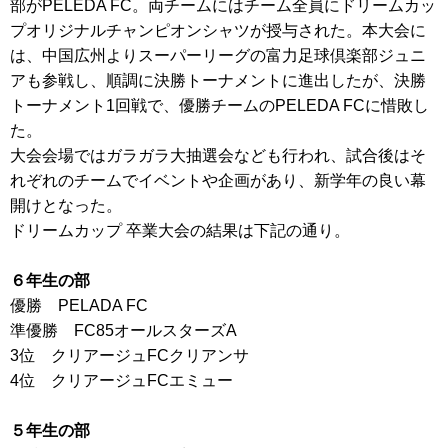
部がPELEDA FC。両チームにはチーム全員にドリームカッ
プオリジナルチャンピオンシャツが授与された。本大会に
は、中国広州よりスーパーリーグの富力足球倶楽部ジュニ
アも参戦し、順調に決勝トーナメントに進出したが、決勝
トーナメント1回戦で、優勝チームのPELEDA FCに惜敗し
た。
大会会場ではガラガラ大抽選会なども行われ、試合後はそ
れぞれのチームでイベントや企画があり、新学年の良い幕
開けとなった。
ドリームカップ 卒業大会の結果は下記の通り。
６年生の部
優勝 PELADA FC
準優勝 FC85オールスターズA
3位 クリアージュFCクリアンサ
4位 クリアージュFCエミュー
５年生の部