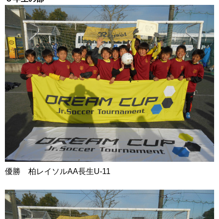
優勝 柏レイソルAA長生U-11