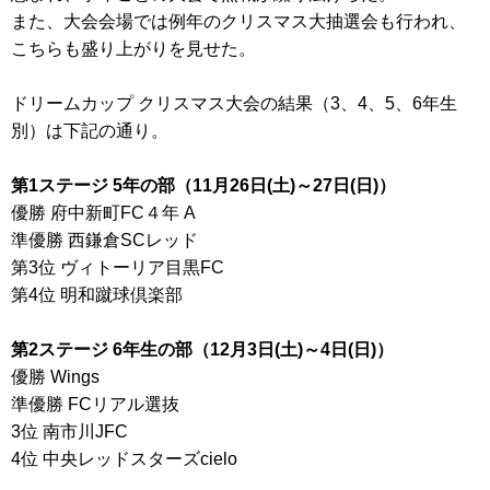
また、大会会場では例年のクリスマス大抽選会も行われ、
こちらも盛り上がりを見せた。
ドリームカップ クリスマス大会の結果（3、4、5、6年生
別）は下記の通り。
第1ステージ 5年の部（11月26日(土)～27日(日)）
優勝 府中新町FC４年 A
準優勝 西鎌倉SCレッド
第3位 ヴィトーリア目黒FC
第4位 明和蹴球倶楽部
第2ステージ 6年生の部（12月3日(土)～4日(日)）
優勝 Wings
準優勝 FCリアル選抜
3位 南市川JFC
4位 中央レッドスターズcielo