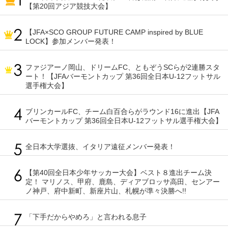
【第20回アジア競技大会】
【JFA×SCO GROUP FUTURE CAMP inspired by BLUE
LOCK】参加メンバー発表！
ファジアーノ岡山、ドリームFC、ともぞうSCらが2連勝スタ
ート！【JFAバーモントカップ 第36回全日本U-12フットサル
選手権大会】
ブリンカールFC、チーム白百合らがラウンド16に進出【JFA
バーモントカップ 第36回全日本U-12フットサル選手権大会】
全日本大学選抜、イタリア遠征メンバー発表！
【第40回全日本少年サッカー大会】ベスト８進出チーム決
定！ マリノス、甲府、鹿島、ディアブロッサ高田、センアー
ノ神戸、府中新町、新座片山、札幌が準々決勝へ!!
「下手だからやめろ」と言われる息子