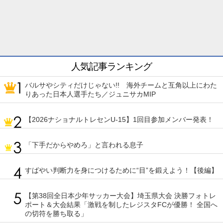
人気記事ランキング
バルサやシティだけじゃない!! 海外チームと互角以上にわた
りあった日本人選手たち／ジュニサカMIP
【2026ナショナルトレセンU-15】1回目参加メンバー発表！
「下手だからやめろ」と言われる息子
すばやい判断力を身につけるために“目”を鍛えよう！【後編】
【第38回全日本少年サッカー大会】埼玉県大会 決勝フォトレ
ポート＆大会結果「激戦を制したレジスタFCが優勝！ 全国へ
の切符を勝ち取る」