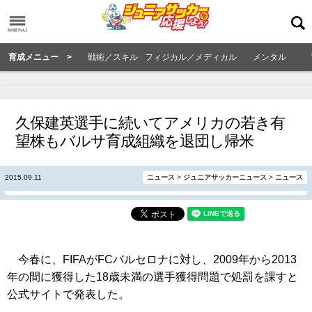
育成メニュー >
戦術／スキル
フィジカル／メディカル
メンタル
久保建英選手に続いてアメリカの若き有
望株もバルサ育成組織を退団し帰米
2015.09.11
ニュース
>
ジュニアサッカーニュース
>
ニュース
今春に、FIFAがFCバルセロナに対し、2009年から2013
年の間に獲得した18歳未満の選手獲得問題で処罰を課すと
公式サイトで発表した。