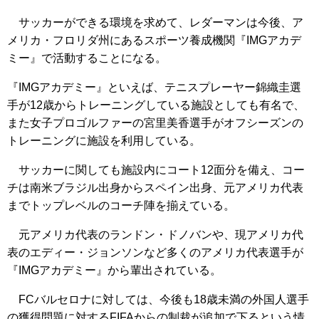
サッカーができる環境を求めて、レダーマンは今後、ア
メリカ・フロリダ州にあるスポーツ養成機関『IMGアカデ
ミー』で活動することになる。
『IMGアカデミー』といえば、テニスプレーヤー錦織圭選
手が12歳からトレーニングしている施設としても有名で、
また女子プロゴルファーの宮里美香選手がオフシーズンの
トレーニングに施設を利用している。
サッカーに関しても施設内にコート12面分を備え、コー
チは南米ブラジル出身からスペイン出身、元アメリカ代表
までトップレベルのコーチ陣を揃えている。
元アメリカ代表のランドン・ドノバンや、現アメリカ代
表のエディー・ジョンソンなど多くのアメリカ代表選手が
『IMGアカデミー』から輩出されている。
FCバルセロナに対しては、今後も18歳未満の外国人選手
の獲得問題に対するFIFAからの制裁が追加で下るという情