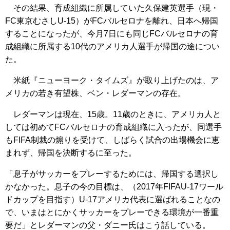
その結果、育成組織に所属していた久保建英選手（現・
FC東京むさしU-15）がFCバルセロナを離れ、日本へ帰国
することになったが、今月7日にも同じFCバルセロナの育
成組織に所属する10代のアメリカ人選手が帰国の途につい
た。
米紙『ニューヨーク・タイムズ』が取り上げたのは、ア
メリカの若き有望株、ベン・レダーマンの存在。
レダーマンは現在、15歳。11歳のときに、アメリカ人と
しては初めてFCバルセロナの育成組織に入ったが、同選手
もFIFA制裁の煽りを受けて、しばらく試合の出場機会に恵
まれず、帰国を決断するに至った。
「息子がサッカーをプレーするためには、帰国する選択し
かなかった。息子の今の目標は、（2017年FIFAU-17ワール
ドカップを目指す）U-17アメリカ代表に選ばれることなの
で、いまはとにかくサッカーをプレーできる環境が一番重
要だ」とレダーマンの父・ダニー氏はこう話している。