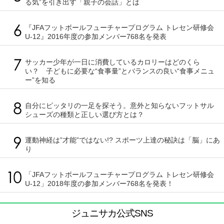
る気”を引き出す「親子の会話」とは
『JFAフットボールフューチャープログラム トレセン研修会
U-12』2016年度の参加メンバー768名を発表
サッカー少年が一日に消費しているカロリーはどのくら
い？ 子どもに必要な“食事量”とバランスの良い“食事メニュ
ー”を知る
自分にピッタリの一足を探そう。意外と知らないフットサル
シューズの種類と正しい選び方とは？
運動神経は”才能”ではない!? スポーツ上達の秘訣は「脳」にあ
り
「JFAフットボールフューチャープログラム トレセン研修会
U-12」2018年度の参加メンバー768名を発表！
ジュニサカ公式SNS