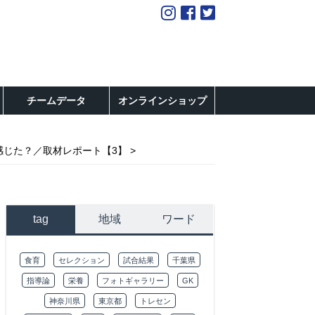
チームデータ
オンラインショップ
感じた？／取材レポート【3】
tag
地域
ワード
食育
セレクション
試合結果
千葉県
指導論
栄養
フォトギャラリー
GK
神奈川県
東京都
トレセン