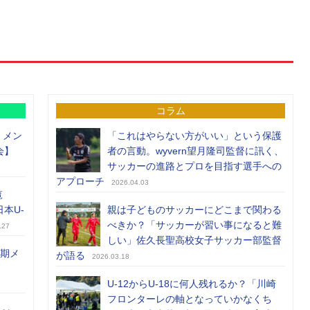
コラム
）メン
「これはやらない方がいい」という保護
会】
者の言動。wyvern望月隆司監督に訊く、
サッカーの進路とプロを目指す選手への
アプローチ
2026.04.03
覧
日本U-
親は子どものサッカーにどこまで関わる
べきか？「サッカーが習い事になると難
.27
しい」佐久長聖高校女子サッカー部監督
前期メ
が語る
2026.03.18
U-12からU-18に何人残れるか？「川崎
フロンターレの軸となっていかなくち