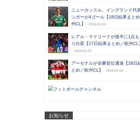
ニューカッスル、イングランド代
ンガーが4ゴール【18日結果まと
州CL】
2026.01.03
レアル・マドリードが後半に1点も
り白星【17日結果まとめ／欧州CL
2026.01.03
アーセナルが全勝首位通過【28日
とめ／欧州CL】
2026.01.03
お知らせ