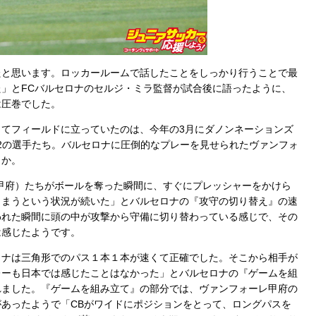
たと思います。ロッカールームで話したことをしっかり行うことで最
」とFCバルセロナのセルジ・ミラ監督が試合後に語ったように、
は圧巻でした。
てフィールドに立っていたのは、今年の3月にダノンネーションズ
U-12の選手たち。バルセロナに圧倒的なプレーを見せられたヴァンフォ
うか。
甲府）たちがボールを奪った瞬間に、すぐにプレッシャーをかけら
しまうという状況が続いた」とバルセロナの『攻守の切り替え』の速
われた瞬間に頭の中が攻撃から守備に切り替わっている感じで、その
は感じたようです。
ナは三角形でのパス１本１本が速くて正確でした。そこから相手が
レーも日本では感じたことはなかった」とバルセロナの『ゲームを組
れました。『ゲームを組み立て』の部分では、ヴァンフォーレ甲府の
あったようで「CBがワイドにポジションをとって、ロングパスを