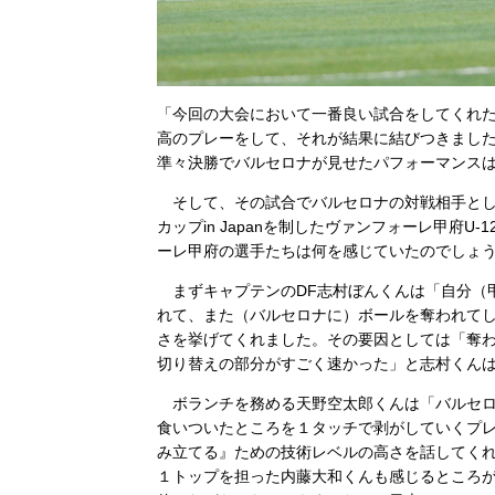
「今回の大会において一番良い試合をしてくれ
高のプレーをして、それが結果に結びつきました
準々決勝でバルセロナが見せたパフォーマンス
そして、その試合でバルセロナの対戦相手とし
カップin Japanを制したヴァンフォーレ甲府
ーレ甲府の選手たちは何を感じていたのでしょ
まずキャプテンのDF志村ぼんくんは「自分（
れて、また（バルセロナに）ボールを奪われて
さを挙げてくれました。その要因としては「奪
切り替えの部分がすごく速かった」と志村くん
ボランチを務める天野空太郎くんは「バルセロ
食いついたところを１タッチで剥がしていくプ
み立てる』ための技術レベルの高さを話してく
１トップを担った内藤大和くんも感じるところが