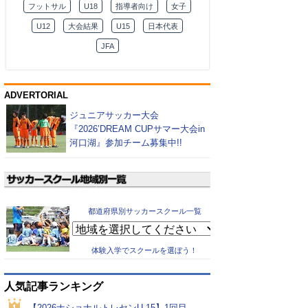
フットサル
U18
指導者向け
女子
U12
大会結果
U15
日本代表
JFA
ADVERTORIAL
ジュニアサッカー大会
『2026’DREAM CUPサマー大会in
河口湖』参加チーム募集中!!
都道府県別サッカースクール一覧
体験入学でスクールを選ぼう！
人気記事ランキング