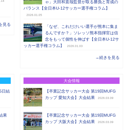
.14
ゃ」大田和直哉監督が取る勝負と育成の
バランス【全日本U-12サッカー選手権コラム】
2026.01.05
を見る
「なぜ、これだけいい選手が熊本に集ま
るんですか？」ソレッソ熊本指揮官は信
念をもって個性を伸ばす【全日本U-12サ
ッカー選手権コラム】
2026.01.03
→続きを見る
大会情報
5日結
【卒業記念サッカー大会 第19回MUFG
カップ 愛知大会】大会結果
2026.03.09
結果
【卒業記念サッカー大会 第19回MUFG
カップ 大阪大会】大会結果
2026.03.09