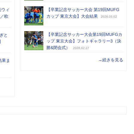
表ウィ
【卒業記念サッカー大会 第19回MUFG
め／欧
カップ 東京大会】大会結果
2026.03.02
【卒業記念サッカー大会第19回MUFGカ
ぎと
ップ 東京大会】フォトギャラリー3（決
】
勝&閉会式）
2026.02.27
→続きを見る
結果ま