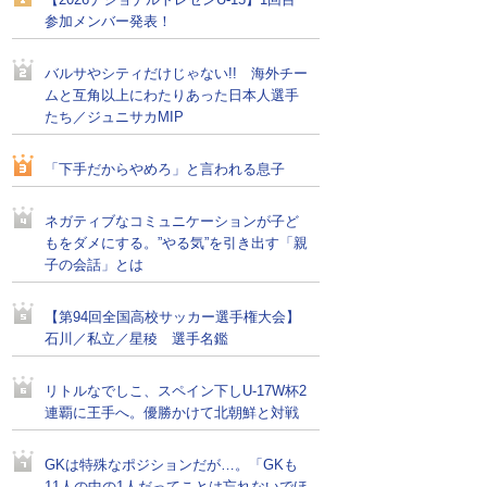
【2026ナショナルトレセンU-15】1回目
参加メンバー発表！
バルサやシティだけじゃない!! 海外チー
ムと互角以上にわたりあった日本人選手
たち／ジュニサカMIP
「下手だからやめろ」と言われる息子
ネガティブなコミュニケーションが子ど
もをダメにする。”やる気”を引き出す「親
子の会話」とは
【第94回全国高校サッカー選手権大会】
石川／私立／星稜 選手名鑑
リトルなでしこ、スペイン下しU-17W杯2
連覇に王手へ。優勝かけて北朝鮮と対戦
GKは特殊なポジションだが…。「GKも