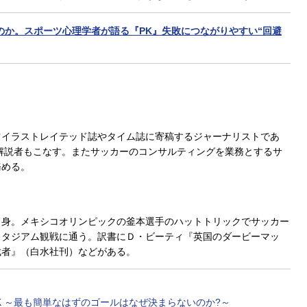
のか。スポーツ心理学者が語る『PK』失敗につながりやすい“回避
ツイラストレイテッド誌やタイム誌に寄稿するジャーナリストであ
解説者もこなす。またサッカーのコンサルティングを業務とするサ
務める。
出身。メキシコオリンピックの釜本選手のハットトリックでサッカー
スタジアム観戦に通う。訳書にＤ・ビーティ『英国のダービーマッ
裁者』（白水社刊）などがある。
K ～最も簡単なはずのゴールはなぜ決まらないのか?～