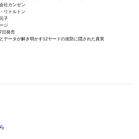
会社カンゼン
・リトルトン
元子
ページ
17日発売
とデータが解き明かす12ヤードの攻防に隠された真実
ら