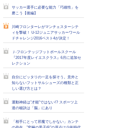
サッカー選手に必要な能力「巧緻性」を
磨こう【後編】
川崎フロンターレがマンチェスターシテ
ィを撃破！ U-12ジュニアサッカーワール
ドチャレンジ2016ベスト4が決定！
Ｊ-フロンテッジフットボールスクール
『2017年度レイエスクラス』6月に追加セ
レクション
自分にピッタリの一足を探そう。意外と
知らないフットサルシューズの種類と正
しい選び方とは？
運動神経は”才能”ではない!? スポーツ上
達の秘訣は「脳」にあり
「相手にとって邪魔でしかない」カンテ
の存在。”究極の黒子役”の原点は少年時代