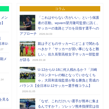
コラム
）メン
「これはやらない方がいい」という保護
会】
者の言動。wyvern望月隆司監督に訊く、
サッカーの進路とプロを目指す選手への
アプローチ
2026.04.03
覧
日本U-
親は子どものサッカーにどこまで関わる
べきか？「サッカーが習い事になると難
.27
しい」佐久長聖高校女子サッカー部監督
前期メ
が語る
2026.03.18
U-12からU-18に何人残れるか？「川崎
フロンターレの軸となっていかなくち
.14
ゃ」大田和直哉監督が取る勝負と育成の
バランス【全日本U-12サッカー選手権コラム】
2026.01.05
を見る
「なぜ、これだけいい選手が熊本に集ま
るんですか？」ソレッソ熊本指揮官は信