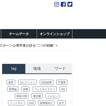
チームデータ
オンラインショップ
スポーツ心理学者が語る“二つの戦略”
tag
地域
ワード
食育
セレクション
試合結果
千葉県
指導論
栄養
フォトギャラリー
GK
神奈川県
東京都
トレセン
フットサル
U18
指導者向け
女子