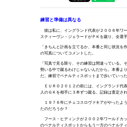
練習と準備は異なる
彼は私に、イングランド代表が２００６年ワー
スティーヴン・ジェラードがＰＫを蹴り、全選
「きちんと計画を立てるか、本番と同じ状況を
の写真についてコメントした。
「写真で見る限り、その練習は間違っている。
勢いる中で蹴るわけじゃないんだから。本番よ
だ。練習でペナルティスポットまで歩いていっ
ＥＵＲＯ２０１２の前には、イングランド代表
人のＧＫを相手に３本ずつ蹴る。記録は査定さ
１９７６年にチェコスロヴァキアがやったよう
たのだろうか？
フース・ヒディンクが２００２年ワールドカッ
のペナルティスポットからもう一方のペナルテ