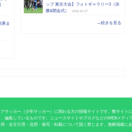
ップ 東京大会】フォトギャラリー3（決
】
勝&閉会式）
2026.02.27
→続きを見る
結果ま
ニアサッカー（少年サッカー）に関わる方の情報サイトです。弊サイト
、編集しているものです。ニュースサイトやブログなどのWEBメディ
引用・全文引用・流用・複写・転載について固く禁じます。無断掲載に
。