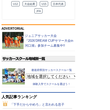
U12
大会結果
U15
日本代表
JFA
ADVERTORIAL
ジュニアサッカー大会
『2026’DREAM CUPサマー大会in
河口湖』参加チーム募集中!!
都道府県別サッカースクール一覧
体験入学でスクールを選ぼう！
人気記事ランキング
「下手だからやめろ」と言われる息子