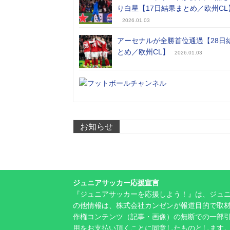
り白星【17日結果まとめ／欧州CL
2026.01.03
アーセナルが全勝首位通過【28日
とめ／欧州CL】
2026.01.03
お知らせ
ジュニアサッカー応援宣言
『ジュニアサッカーを応援しよう！』は、ジュ
の他情報は、株式会社カンゼンが報道目的で取材
作権コンテンツ（記事・画像）の無断での一部
用をお支払い頂くことに同意したものとします