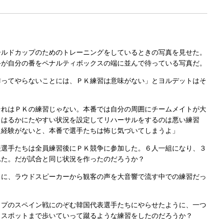
ルドカップのためのトレーニングをしているときの写真を見せた。
手が自分の番をペナルティボックスの端に並んで待っている写真だ。
作ってやらないことには、ＰＫ練習は意味がない」とヨルデットはそ
それはＰＫの練習じゃない。本番では自分の周囲にチームメイトが大
りはるかにたやすい状況を設定してリハーサルをするのは悪い練習
た経験がないと、本番で選手たちは怖じ気づいてしまうよ」
選手たちは全員練習後にＰＫ競争に参加した。６人一組になり、３
れた。だが試合と同じ状況を作ったのだろうか？
に、ラウドスピーカーから観客の声を大音響で流す中での練習だっ
プのスペイン戦にのぞむ韓国代表選手たちにやらせたように、一つ
ィスポットまで歩いていって蹴るような練習をしたのだろうか？