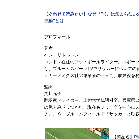
【あわせて読みたい】なぜ『PK』は決まらない
行動”とは
プロフィール
著者：
ベン・リトルトン
ロンドン在住のフットボールライター。スポー
り、ブルームズバーグTVでサッカーについての
ッカーノミクス社の創業者の一人で、取締役を
監訳：
実川元子
翻訳家／ライター。上智大学仏語科卒。兵庫県
の魅力み取りつかれ、現在もＪリーグを中心に
チ』、Ｓ・ブルームフィールド『サッカーと独
【商品名】
P