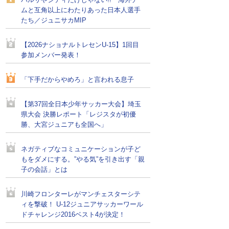
バルサやシティだけじゃない!! 海外チー
ムと互角以上にわたりあった日本人選手
たち／ジュニサカMIP
【2026ナショナルトレセンU-15】1回目
参加メンバー発表！
「下手だからやめろ」と言われる息子
【第37回全日本少年サッカー大会】埼玉
県大会 決勝レポート「レジスタが初優
勝、大宮ジュニアも全国へ」
ネガティブなコミュニケーションが子ど
もをダメにする。”やる気”を引き出す「親
子の会話」とは
川崎フロンターレがマンチェスターシテ
ィを撃破！ U-12ジュニアサッカーワール
ドチャレンジ2016ベスト4が決定！