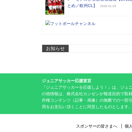
とめ／欧州CL】
2026.01.03
お知らせ
ジュニアサッカー応援宣言
『ジュニアサッカーを応援しよう！』は、ジュ
の他情報は、株式会社カンゼンが報道目的で取材
作権コンテンツ（記事・画像）の無断での一部
用をお支払い頂くことに同意したものとします
スポンサーの皆さまへ
個