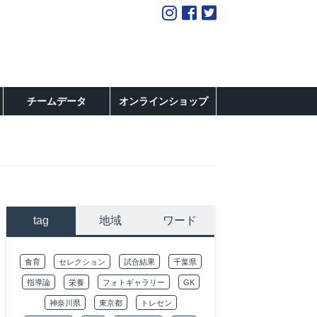
チームデータ
オンラインショップ
tag
地域
ワード
食育
セレクション
試合結果
千葉県
指導論
栄養
フォトギャラリー
GK
神奈川県
東京都
トレセン