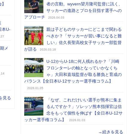
会】
者の言動。wyvern望月隆司監督に訊く、
サッカーの進路とプロを目指す選手への
アプローチ
2026.04.03
覧
日本U-
親は子どものサッカーにどこまで関わる
べきか？「サッカーが習い事になると難
.27
しい」佐久長聖高校女子サッカー部監督
前期メ
が語る
2026.03.18
U-12からU-18に何人残れるか？「川崎
フロンターレの軸となっていかなくち
.14
ゃ」大田和直哉監督が取る勝負と育成の
バランス【全日本U-12サッカー選手権コラム】
2026.01.05
を見る
「なぜ、これだけいい選手が熊本に集ま
るんですか？」ソレッソ熊本指揮官は信
念をもって個性を伸ばす【全日本U-12サ
ッカー選手権コラム】
2026.01.03
→続きを見る