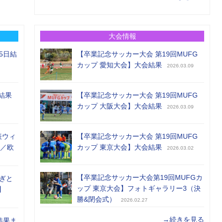
大会情報
5日結
【卒業記念サッカー大会 第19回MUFG
カップ 愛知大会】大会結果
2026.03.09
結果
【卒業記念サッカー大会 第19回MUFG
カップ 大阪大会】大会結果
2026.03.09
表ウィ
【卒業記念サッカー大会 第19回MUFG
め／欧
カップ 東京大会】大会結果
2026.03.02
【卒業記念サッカー大会第19回MUFGカ
ぎと
ップ 東京大会】フォトギャラリー3（決
】
勝&閉会式）
2026.02.27
→続きを見る
結果ま