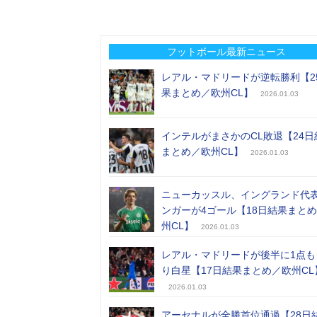
フットボール最新ニュース
レアル・マドリードが逆転勝利【2
果まとめ／欧州CL】
2026.01.03
インテルがまさかのCL敗退【24日
まとめ／欧州CL】
2026.01.03
ニューカッスル、イングランド代
ンガーが4ゴール【18日結果まと
州CL】
2026.01.03
レアル・マドリードが後半に1点も
り白星【17日結果まとめ／欧州CL
2026.01.03
アーセナルが全勝首位通過【28日