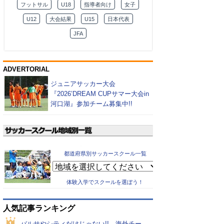
フットサル
U18
指導者向け
女子
U12
大会結果
U15
日本代表
JFA
ADVERTORIAL
ジュニアサッカー大会
『2026’DREAM CUPサマー大会in
河口湖』参加チーム募集中!!
都道府県別サッカースクール一覧
体験入学でスクールを選ぼう！
人気記事ランキング