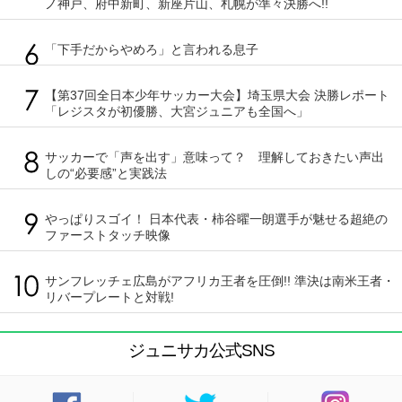
ノ神戸、府中新町、新座片山、札幌が準々決勝へ!!
「下手だからやめろ」と言われる息子
【第37回全日本少年サッカー大会】埼玉県大会 決勝レポート
「レジスタが初優勝、大宮ジュニアも全国へ」
サッカーで「声を出す」意味って？ 理解しておきたい声出
しの“必要感”と実践法
やっぱりスゴイ！ 日本代表・柿谷曜一朗選手が魅せる超絶の
ファーストタッチ映像
サンフレッチェ広島がアフリカ王者を圧倒!! 準決は南米王者・
リバープレートと対戦!
ジュニサカ公式SNS