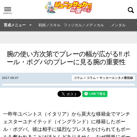
育成メニュー >
戦術／スキル
フィジカル／メディカル
メンタル
腕の使い方次第でプレーの幅が広がる!! ポ
ール・ポグバのプレーに見る腕の重要性
2017.09.07
コラム
>
コラム
>
サッカーエンタメ最前線
一昨年ユベントス（イタリア）から莫大な移籍金でマンチ
ェスターユナイテッド（イングランド）に移籍したポー
ル・ポグバ。彼は相手に猛烈なプレスをかけられてもボー
ルを奪われることはほとんどありません。なぜ簡単にボー