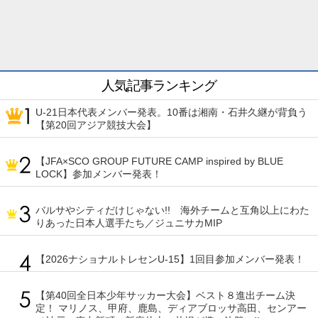
人気記事ランキング
U-21日本代表メンバー発表。10番は湘南・石井久継が背負う
【第20回アジア競技大会】
【JFA×SCO GROUP FUTURE CAMP inspired by BLUE
LOCK】参加メンバー発表！
バルサやシティだけじゃない!! 海外チームと互角以上にわた
りあった日本人選手たち／ジュニサカMIP
【2026ナショナルトレセンU-15】1回目参加メンバー発表！
【第40回全日本少年サッカー大会】ベスト８進出チーム決
定！ マリノス、甲府、鹿島、ディアブロッサ高田、センアー