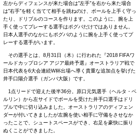
左からディフェンスが来た場合は”左手”を右から来た場合
は”右手”を軽く当てて相手を跳ねのけ、ボールを上手く守っ
たり、ドリブルのコースを作ります。このように、腕を上
手く使ってプレーする選手はポグバだけではありません。
日本人選手のなかにもポグバのように腕を上手く使ってプ
レーする選手がいます。
その選手とは、8月31日（木）に行われた『2018 FIFAワ
ールドカップロシア アジア最終予選』オーストラリア戦で
日本代表を6大会連続W杯出場へ導く貴重な追加点を挙げた
井手口陽介選手（ガンバ大阪）です。
1点リードで迎えた後半36分。原口元気選手（ヘルタ・ベ
ルリン）から左サイドでボールを受けた井手口選手はドリ
ブルで中に切り込みました。オーストラリアのディフェン
ダーが付いてきましたが左腕を使い相手に守備をさせなか
ったことで、シュートスペースができ、右足を豪快に振り
ぬくことができました。