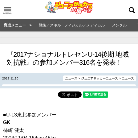
育成メニュー >
戦術／スキル
フィジカル／メディカル
メンタル
『2017ナショナルトレセンU-14後期 地域
対抗戦』の参加メンバー316名を発表！
2017.11.16
ニュース
>
ジュニアサッカーニュース
>
ニュース
■U-13東北参加メンバー
GK
柿崎 健太
2004/11/04 164cm 45kg