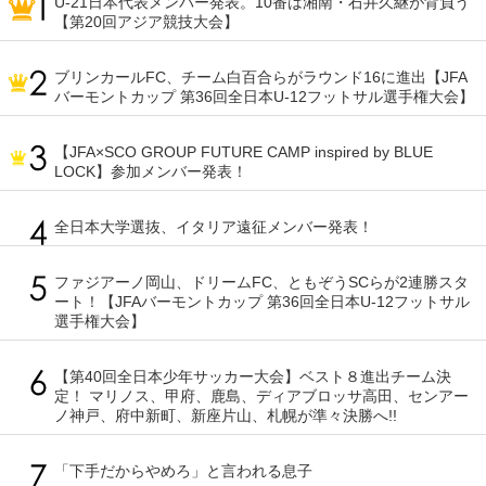
U-21日本代表メンバー発表。10番は湘南・石井久継が背負う
【第20回アジア競技大会】
ブリンカールFC、チーム白百合らがラウンド16に進出【JFA
バーモントカップ 第36回全日本U-12フットサル選手権大会】
【JFA×SCO GROUP FUTURE CAMP inspired by BLUE
LOCK】参加メンバー発表！
全日本大学選抜、イタリア遠征メンバー発表！
ファジアーノ岡山、ドリームFC、ともぞうSCらが2連勝スタ
ート！【JFAバーモントカップ 第36回全日本U-12フットサル
選手権大会】
【第40回全日本少年サッカー大会】ベスト８進出チーム決
定！ マリノス、甲府、鹿島、ディアブロッサ高田、センアー
ノ神戸、府中新町、新座片山、札幌が準々決勝へ!!
「下手だからやめろ」と言われる息子