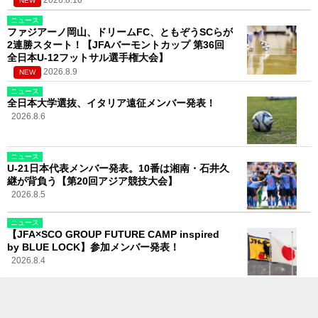
2026.8.10
NEW
ニュース
ファジアーノ岡山、ドリームFC、ともぞうSCらが
2連勝スタート！【JFAバーモントカップ 第36回
全日本U-12フットサル選手権大会】
2026.8.9
NEW
ニュース
全日本大学選抜、イタリア遠征メンバー発表！
2026.8.6
ニュース
U-21日本代表メンバー発表。10番は湘南・石井久
継が背負う【第20回アジア競技大会】
2026.8.5
ニュース
【JFA×SCO GROUP FUTURE CAMP inspired
by BLUE LOCK】参加メンバー発表！
2026.8.4