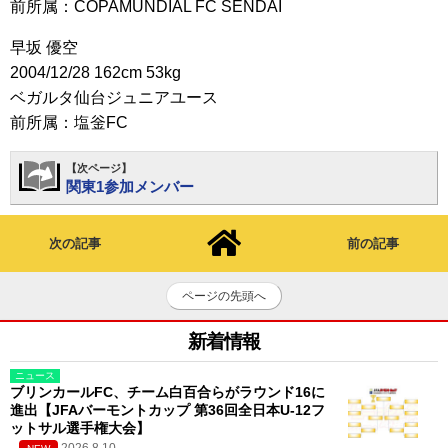
前所属：COPAMUNDIAL FC SENDAI
早坂 優空
2004/12/28 162cm 53kg
ベガルタ仙台ジュニアユース
前所属：塩釡FC
【次ページ】
関東1参加メンバー
次の記事
前の記事
ページの先頭へ
新着情報
ニュース
ブリンカールFC、チーム白百合らがラウンド16に
進出【JFAバーモントカップ 第36回全日本U-12フ
ットサル選手権大会】