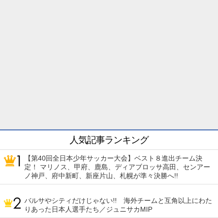
人気記事ランキング
【第40回全日本少年サッカー大会】ベスト８進出チーム決
定！ マリノス、甲府、鹿島、ディアブロッサ高田、センアー
ノ神戸、府中新町、新座片山、札幌が準々決勝へ!!
バルサやシティだけじゃない!! 海外チームと互角以上にわた
りあった日本人選手たち／ジュニサカMIP