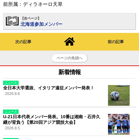
前所属：ディラネーロ天草
【次ページ】
北海道参加メンバー
次の記事
前の記事
ページの先頭へ
新着情報
ニュース
全日本大学選抜、イタリア遠征メンバー発表！
2026.8.6
ニュース
U-21日本代表メンバー発表。10番は湘南・石井久
継が背負う【第20回アジア競技大会】
2026.8.5