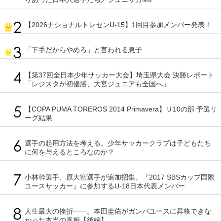
【2026ナショナルトレセンU-15】1回目参加メンバー発表！
「下手だからやめろ」と言われる息子
【第37回全日本少年サッカー大会】埼玉県大会 決勝レポート
「レジスタが初優勝、大宮ジュニアも全国へ」
【COPA PUMA TOREROS 2014 Primavera】Ｕ10の部 予選リ
ーグ結果
選手の起用方法を考える。少年サッカークラブは子どもたち
に何を与えるところなのか？
小林幹選手、原大智選手が追加招集。『2017 SBSカップ国際
ユースサッカー』に参加するU-18日本代表メンバー
人生最大の挫折――。本田圭佑がガンバユースに昇格できな
かった本当の真相【後編】