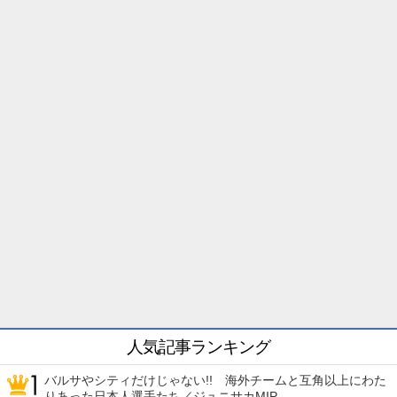
人気記事ランキング
バルサやシティだけじゃない!! 海外チームと互角以上にわた
りあった日本人選手たち／ジュニサカMIP