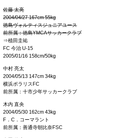
佐藤 太亮
2004/04/27 167cm 55kg
徳島ヴォルティスジュニアユース
前所属：徳島YMCAサッカークラブ
⇒植田圭祐
FC 今治 U-15
2005/01/16 158cm/50kg
中村 亮太
2004/05/13 147cm 34kg
横浜ポラリスFC
前所属：十市少年サッカークラブ
木内 直央
2004/05/30 162cm 43kg
F．C．コーマラント
前所属：善通寺朝比奈FSC