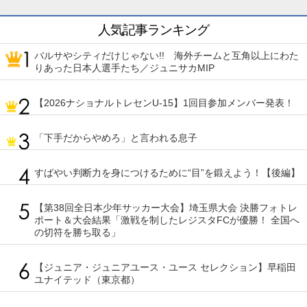
人気記事ランキング
バルサやシティだけじゃない!! 海外チームと互角以上にわた
りあった日本人選手たち／ジュニサカMIP
【2026ナショナルトレセンU-15】1回目参加メンバー発表！
「下手だからやめろ」と言われる息子
すばやい判断力を身につけるために“目”を鍛えよう！【後編】
【第38回全日本少年サッカー大会】埼玉県大会 決勝フォトレ
ポート＆大会結果「激戦を制したレジスタFCが優勝！ 全国へ
の切符を勝ち取る」
【ジュニア・ジュニアユース・ユース セレクション】早稲田
ユナイテッド（東京都）