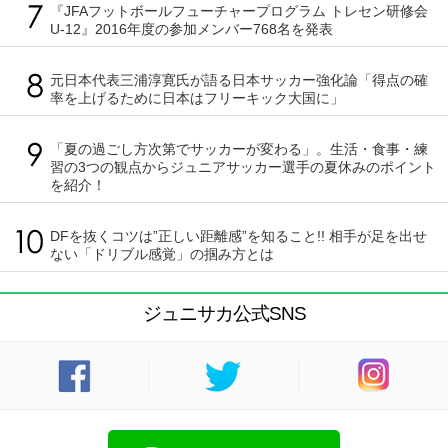
『JFAフットボールフューチャープログラム トレセン研修会
U-12』2016年度の参加メンバー768名を発表
元日本代表三浦淳寛氏が語る日本サッカー強化論「得点の確
率を上げるために日本はフリーキック大国に」
「夏の過ごし方次第でサッカーが変わる」。生活・食事・練
習の3つの観点からジュニアサッカー選手の夏休みのポイント
を紹介！
DFを抜くコツは”正しい距離感”を知ること!! 相手が足を出せ
ない「ドリブル感覚」の掴み方とは
ジュニサカ公式SNS