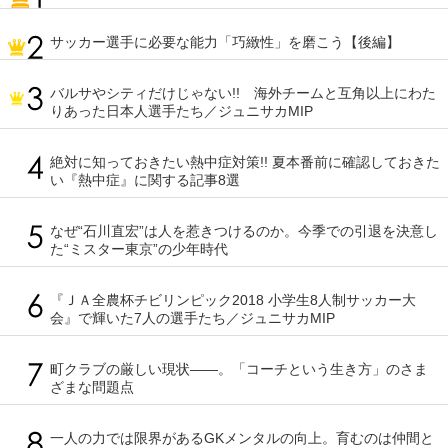
サッカー選手に必要な能力「巧緻性」を磨こう【後編】
バルサやシティだけじゃない!! 海外チームと互角以上にわた
りあった日本人選手たち／ジュニサカMIP
絶対に知っておきたい熱中症対策!! 夏本番前に確認しておきた
い『熱中症』に関する記事8選
なぜ“石川直宏”は人を惹きつけるのか。今季での引退を決意し
た“ミスター東京”の少年時代
『ＪＡ全農杯チビリンピック2018 小学生8人制サッカー大
会』で輝いた7人の選手たち／ジュニサカMIP
町クラブの厳しい現状――。「コーチという生き方」のさま
ざまな問題点
一人の力では限界があるGKメンタルの向上。育むのは仲間と