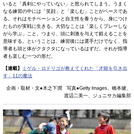
いると「真剣にやっていない」と怒られてしまう。うまく
なる練習の中には「笑顔」と「楽しむ」ことがベースであ
る。それはモチベーションと自主性を養うから、身につけ
たものが実戦に生きる。大切なことは「楽しくプレーしな
がら学ぶ」こと。つまり、頭に刺激を与えて鍛えることを
意味する。ということは、練習後には選手だけでなく、指
導者も頭と体がクタクタになっているはずだ。それが指導
者も楽しむ一つの形だ。
【連載】
ミゲル・ロドリゴが教えてくれた「才能を引き出
す」11の魔法
企画・取材・文●木之下潤 写真●Getty Images、橋本健、
渡辺二美一、ジュニサカ編集部