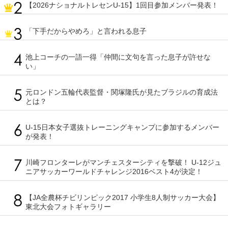
【2026ナショナルトレセンU-15】1回目参加メンバー発表！
「下手だからやめろ」と言われる息子
池上コーチの一語一得「仲間に文句を言った息子が許せな
い」
元ロンドン五輪代表監督・関塚隆氏が見たブラジルの育成法
とは？
U-15日本女子選抜トレーニングキャンプに参加するメンバー
が発表！
川崎フロンターレがマンチェスターシティを撃破！ U-12ジュ
ニアサッカーワールドチャレンジ2016ベスト4が決定！
【JA全農杯チビリンピック2017 小学生8人制サッカー大会】
東北大会フォトギャラリー