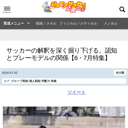
育成メニュー >
戦術／スキル
フィジカル／メディカル
メンタル
サッカーの解釈を深く掘り下げる。認知
とプレーモデルの関係【6・7月特集】
2018.07.02
未分類
タグ:
グループ戦術
個人戦術
判断力
特集
ツイート