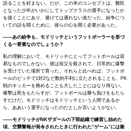
語ることを好まない。だが、この本のコンセプトは、難民
となった少年がいかにしてトップクラスの選手になったか
を描くことにあり、避けては通れない道だった。紛争につ
いての話を聞くために、彼らの心を開く必要があった。
――あの紛争も、モドリッチというフットボーラーを形づ
くる一要素なのでしょうか？
私の理解において、モドリッチにとってフットボールは容
易なものでしかない。彼は祖父を殺されて、日常的に爆撃
を受けていた場所で育った。それらと比べれば、フットボ
ールのピッチで1対2など数的不利に立たされることも、PK
戦のキッカーを務めることも大したことにはなり得ない。
爆撃は死をもたらすが、フットボールは勝ち負けをもたら
すだけだ。モドリッチはモドリッチという人間であるか
ら、ああいう選手になったのだとしか言いようがない。
――モドリッチがNKザダールの下部組織で練習し始めた
頃、空襲警報が発令されたときに行われた“ゲーム”には衝