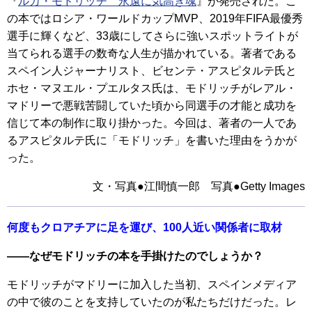
『
ルカ・モドリッチ 永遠に気高き魂
』が発売された。こ
の本ではロシア・ワールドカップMVP、2019年FIFA最優秀
選手に輝くなど、33歳にしてさらに強いスポットライトが
当てられる選手の数奇な人生が描かれている。著者である
スペイン人ジャーナリスト、ビセンテ・アスピタルテ氏と
ホセ・マヌエル・プエルタス氏は、モドリッチがレアル・
マドリーで悪戦苦闘していた頃から同選手の才能と成功を
信じて本の制作に取り掛かった。今回は、著者の一人であ
るアスピタルテ氏に「モドリッチ」を書いた理由をうかが
った。
文・写真●江間慎一郎 写真●Getty Images
何度もクロアチアに足を運び、100人近い関係者に取材
――なぜモドリッチの本を手掛けたのでしょうか？
モドリッチがマドリーに加入した当初、スペインメディア
の中で彼のことを支持していたのが私たちだけだった。レ