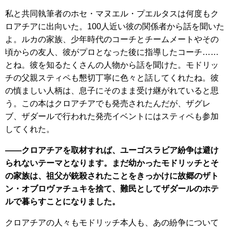
私と共同執筆者のホセ・マヌエル・プエルタスは何度もク
ロアチアに出向いた。100人近い彼の関係者から話を聞いた
よ。ルカの家族、少年時代のコーチとチームメートやその
頃からの友人、彼がプロとなった後に指導したコーチ……
とね。彼を知るたくさんの人物から話を聞けた。モドリッ
チの父親スティペも懇切丁寧に色々と話してくれたね。彼
の慎ましい人柄は、息子にそのまま受け継がれていると思
う。この本はクロアチアでも発売されたんだが、ザグレ
ブ、ザダールで行われた発売イベントにはスティペも参加
してくれた。
――クロアチアを取材すれば、ユーゴスラビア紛争は避け
られないテーマとなります。まだ幼かったモドリッチとそ
の家族は、祖父が銃殺されたことをきっかけに故郷のザト
ン・オブロヴァチュキを捨て、難民としてザダールのホテ
ルで暮らすことになりました。
クロアチアの人々もモドリッチ本人も、あの紛争について