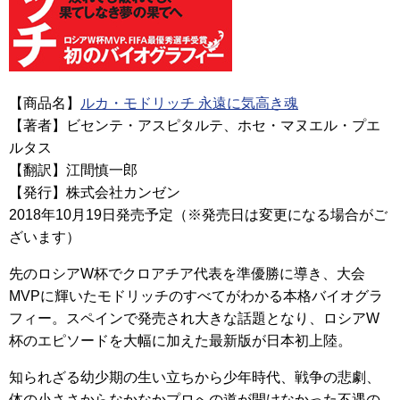
【商品名】
ルカ・モドリッチ 永遠に気高き魂
【著者】ビセンテ・アスピタルテ、ホセ・マヌエル・プエ
ルタス
【翻訳】江間慎一郎
【発行】株式会社カンゼン
2018年10月19日発売予定（※発売日は変更になる場合がご
ざいます）
先のロシアW杯でクロアチア代表を準優勝に導き、大会
MVPに輝いたモドリッチのすべてがわかる本格バイオグラ
フィー。スペインで発売され大きな話題となり、ロシアW
杯のエピソードを大幅に加えた最新版が日本初上陸。
知られざる幼少期の生い立ちから少年時代、戦争の悲劇、
体の小ささからなかなかプロへの道が開けなかった不遇の