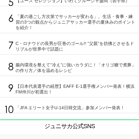
【ユース セレクション】いわてグルージャ盛岡（岩手県）
「夏の過ごし方次第でサッカーが変わる」。生活・食事・練
習の3つの観点からジュニアサッカー選手の夏休みのポイント
を紹介！
C・ロナウドの長男が圧巻のゴール!! ”父親”を彷彿とさせるド
リブルが世界中で話題に
腸内環境を整えて“冷え”に強いカラダに！「オリゴ糖で煮豚」
の作り方／体を温めるレシピ
【日本代表選手の経歴】EAFF E-1選手権メンバー発表！横浜
FM仲川が初選出！
「JFA エリート女子U-14日韓交流」参加メンバー発表！
ジュニサカ公式SNS