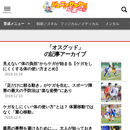
育成メニュー >
戦術／スキル
フィジカル／メディカル
メンタル
「オスグッド」
の記事アーカイブ
見えない”体の負担”からケガが始まる【ケガをし
にくくする体の使い方まとめ】
2019.10.29
「足だけに頼る動き」がケガを生む。スポーツ障
害の最大の予防法は“楽な姿勢”にあり
2018.12.10
ケガをしにくい“体の使い方”とは？ 体重移動では
なく「重心移動」
2018.12.3
最悪の事態を避けるために…。大人が知っておき