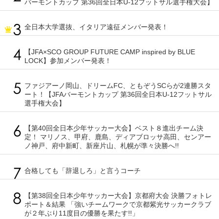
バーモントカップ 第36回全日本U-12フットサル選手権大会】
全日本大学選抜、イタリア遠征メンバー発表！
【JFA×SCO GROUP FUTURE CAMP inspired by BLUE
LOCK】参加メンバー発表！
ファジアーノ岡山、ドリームFC、ともぞうSCらが2連勝スタ
ート！【JFAバーモントカップ 第36回全日本U-12フットサル
選手権大会】
【第40回全日本少年サッカー大会】ベスト８進出チーム決
定！ マリノス、甲府、鹿島、ディアブロッサ高田、センアー
ノ神戸、府中新町、新座片山、札幌が準々決勝へ!!
合格しても「辞退しろ」と言うコーチ
【第38回全日本少年サッカー大会】京都府大会 決勝フォトレ
ポート＆結果 「強いチームワークで京都紫光サッカークラブ
が２年ぶり11度目の優勝を果たす!!」