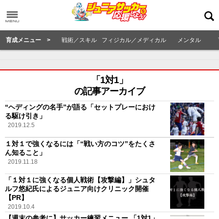
育成メニュー >
戦術／スキル
フィジカル／メディカル
メンタル
「1対1」
の記事アーカイブ
“ヘディングの名手”が語る「セットプレーにおけ
る駆け引き」
2019.12.5
１対１で強くなるには「“戦い方のコツ”をたくさ
ん知ること」
2019.11.18
「１対１に強くなる個人戦術【攻撃編】」シュタ
ルフ悠紀氏によるジュニア向けクリニック開催
【PR】
2019.10.4
【週末の参考に】サッカー練習メニュー 「1対1」