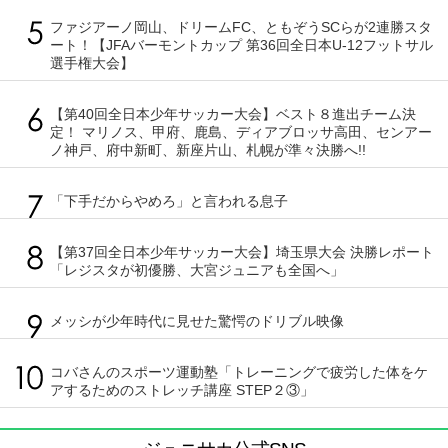
ファジアーノ岡山、ドリームFC、ともぞうSCらが2連勝スタ
ート！【JFAバーモントカップ 第36回全日本U-12フットサル
選手権大会】
【第40回全日本少年サッカー大会】ベスト８進出チーム決
定！ マリノス、甲府、鹿島、ディアブロッサ高田、センアー
ノ神戸、府中新町、新座片山、札幌が準々決勝へ!!
「下手だからやめろ」と言われる息子
【第37回全日本少年サッカー大会】埼玉県大会 決勝レポート
「レジスタが初優勝、大宮ジュニアも全国へ」
メッシが少年時代に見せた驚愕のドリブル映像
コバさんのスポーツ運動塾「トレーニングで疲労した体をケ
アするためのストレッチ講座 STEP２③」