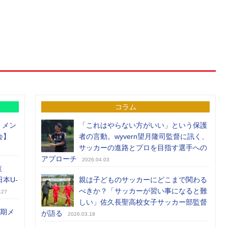
コラム
）メン
「これはやらない方がいい」という保護
会】
者の言動。wyvern望月隆司監督に訊く、
サッカーの進路とプロを目指す選手への
アプローチ
2026.04.03
覧
日本U-
親は子どものサッカーにどこまで関わる
べきか？「サッカーが習い事になると難
.27
しい」佐久長聖高校女子サッカー部監督
前期メ
が語る
2026.03.18