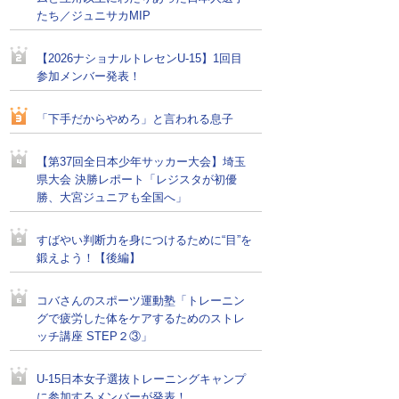
たち／ジュニサカMIP
【2026ナショナルトレセンU-15】1回目
参加メンバー発表！
「下手だからやめろ」と言われる息子
【第37回全日本少年サッカー大会】埼玉
県大会 決勝レポート「レジスタが初優
勝、大宮ジュニアも全国へ」
すばやい判断力を身につけるために“目”を
鍛えよう！【後編】
コバさんのスポーツ運動塾「トレーニン
グで疲労した体をケアするためのストレ
ッチ講座 STEP２③」
U-15日本女子選抜トレーニングキャンプ
に参加するメンバーが発表！