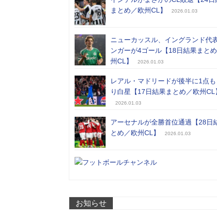
まとめ／欧州CL】
2026.01.03
ニューカッスル、イングランド代
ンガーが4ゴール【18日結果まと
州CL】
2026.01.03
レアル・マドリードが後半に1点も
り白星【17日結果まとめ／欧州CL
2026.01.03
アーセナルが全勝首位通過【28日
とめ／欧州CL】
2026.01.03
お知らせ