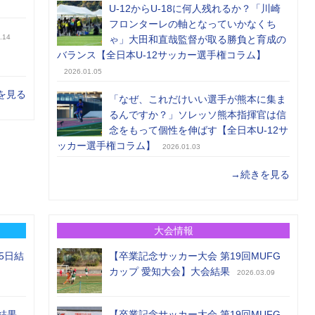
U-12からU-18に何人残れるか？「川崎
フロンターレの軸となっていかなくち
.14
ゃ」大田和直哉監督が取る勝負と育成の
バランス【全日本U-12サッカー選手権コラム】
2026.01.05
を見る
「なぜ、これだけいい選手が熊本に集ま
るんですか？」ソレッソ熊本指揮官は信
念をもって個性を伸ばす【全日本U-12サ
ッカー選手権コラム】
2026.01.03
→続きを見る
大会情報
5日結
【卒業記念サッカー大会 第19回MUFG
カップ 愛知大会】大会結果
2026.03.09
結果
【卒業記念サッカー大会 第19回MUFG