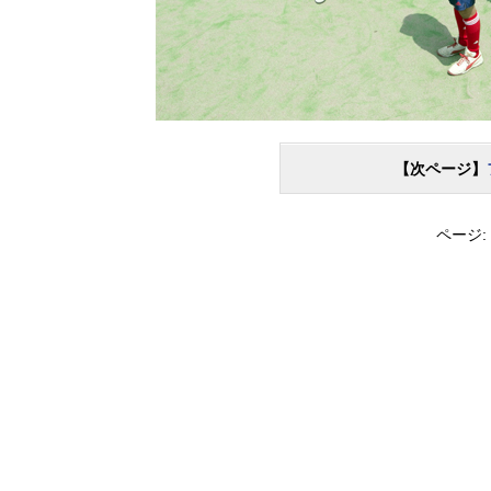
【次ページ】
ページ: