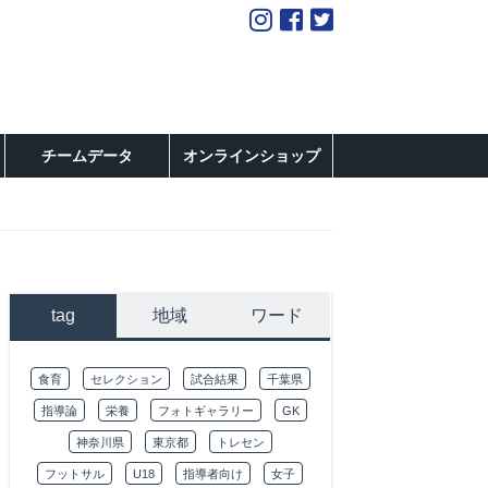
チームデータ
オンラインショップ
tag
地域
ワード
食育
セレクション
試合結果
千葉県
指導論
栄養
フォトギャラリー
GK
神奈川県
東京都
トレセン
フットサル
U18
指導者向け
女子