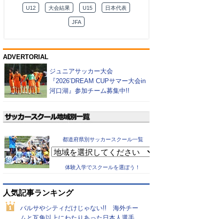
U12
大会結果
U15
日本代表
JFA
ADVERTORIAL
ジュニアサッカー大会
『2026’DREAM CUPサマー大会in
河口湖』参加チーム募集中!!
都道府県別サッカースクール一覧
体験入学でスクールを選ぼう！
人気記事ランキング
バルサやシティだけじゃない!! 海外チー
ムと互角以上にわたりあった日本人選手